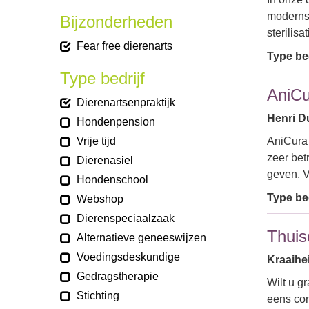
modernst
Bijzonderheden
sterilisa
Fear free dierenarts
Type bed
Type bedrijf
AniCu
Dierenartsenpraktijk
Henri Du
Hondenpension
Vrije tijd
AniCura 
zeer bet
Dierenasiel
geven. V
Hondenschool
Type bed
Webshop
Dierenspeciaalzaak
Thuis
Alternatieve geneeswijzen
Voedingsdeskundige
Kraaihe
Gedragstherapie
Wilt u g
Stichting
eens con