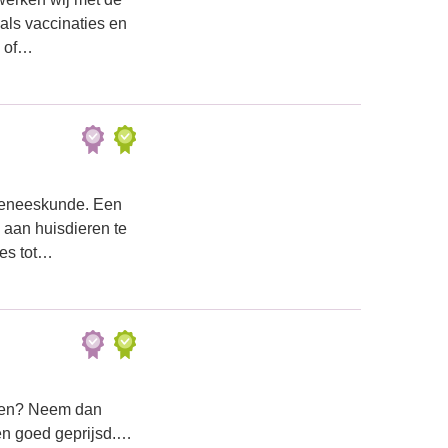
ls vaccinaties en
) of…
rgeneeskunde. Een
 aan huisdieren te
ies tot…
ijken? Neem dan
en goed geprijsd.…