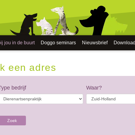
j jou in de buurt
Doggo seminars
Nieuwsbrief
Downloa
k een adres
Type bedrijf
Waar?
Zoek