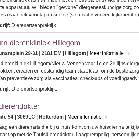
e apparatuur. Wij bieden "gewone" diergeneeskundige zorg zoa
ties maar ook voor laparoscopie (sterilisatie via een kijkoperatie
rijf:
Dierenartsenpraktijk
ra dierenkliniek Hillegom
nantplein 29-31 | 2181 EM | Hillegom |
Meer informatie
dierenkliniek Hillegom/Nieuw-Vennep voor 1e en 2e lijns die
rokken, ervaren en deskundig team staat klaar om de beste zorg
an preventieve zorg als vaccinaties, check-ups of voedingsadv
rijf:
Dierenartsenpraktijk,
dierendokter
ide 54 | 3069LC | Rotterdam |
Meer informatie
raag een dierenarts die bij u thuis komt om uw huisdier na te k
tact op met de Thuisdierendokter! Laagdrempelig, persoonlijk 