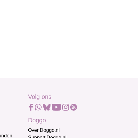
Volg ons
Doggo
Over Doggo.nl
honden
Support Doggo.nl