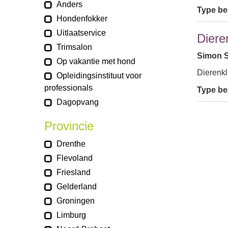
Anders
Type bed
Hondenfokker
Uitlaatservice
Diere
Trimsalon
Simon St
Op vakantie met hond
Dierenkl
Opleidingsinstituut voor
professionals
Type bed
Dagopvang
Provincie
Drenthe
Flevoland
Friesland
Gelderland
Groningen
Limburg