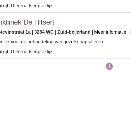
rijf:
Dierenartsenpraktijk
nkliniek De Hitsert
evinstraat 1a | 3284 WC | Zuid-beijerland |
Meer informatie
iniek voor de behandeling van gezelschapsdieren.…
rijf:
Dierenartsenpraktijk
1