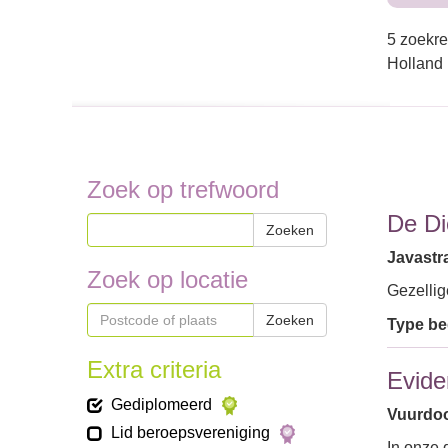
5 zoekre
Holland
Zoek op trefwoord
De Di
Zoeken
Javastr
Zoek op locatie
Gezellig
Zoeken
Type bed
Extra criteria
Evide
Gediplomeerd
Vuurdoo
Lid beroepsvereniging
In onze 