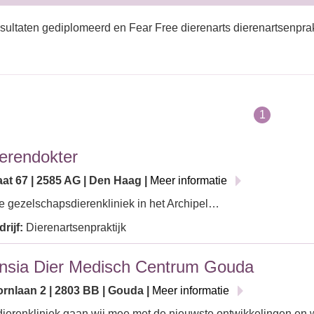
sultaten gediplomeerd en Fear Free dierenarts dierenartsenprakt
1
erendokter
aat 67 | 2585 AG | Den Haag |
Meer informatie
e gezelschapsdierenkliniek in het Archipel…
rijf:
Dierenartsenpraktijk
nsia Dier Medisch Centrum Gouda
rnlaan 2 | 2803 BB | Gouda |
Meer informatie
dierenkliniek gaan wij mee met de nieuwste ontwikkelingen en 