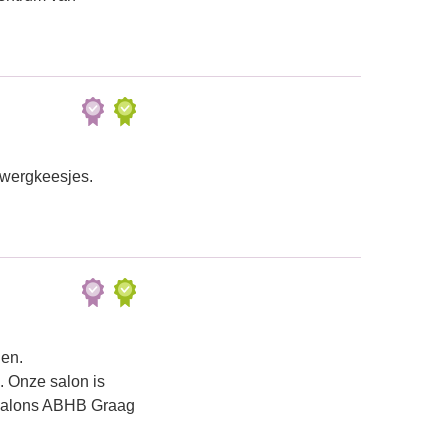
Dwergkeesjes.
den.
m. Onze salon is
msalons ABHB Graag