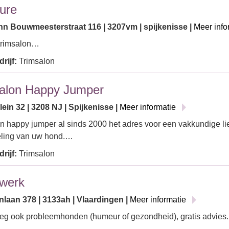
ure
n Bouwmeesterstraat 116 | 3207vm | spijkenisse |
Meer info
rimsalon…
rijf:
Trimsalon
alon Happy Jumper
lein 32 | 3208 NJ | Spijkenisse |
Meer informatie
n happy jumper al sinds 2000 het adres voor een vakkundige li
ling van uw hond.…
rijf:
Trimsalon
werk
nlaan 378 | 3133ah | Vlaardingen |
Meer informatie
eg ook probleemhonden (humeur of gezondheid), gratis advies