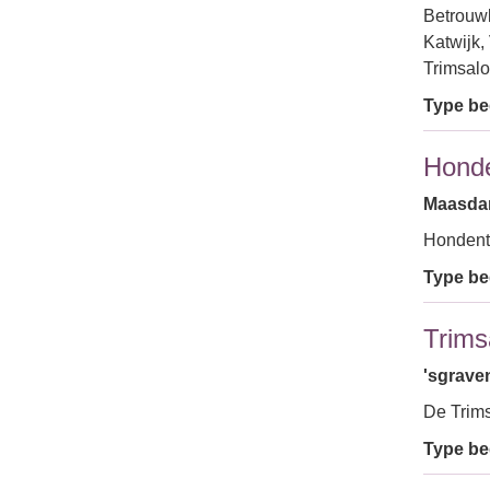
Betrouwb
Katwijk,
Trimsalo
Type bed
Honde
Maasdam
Hondent
Type bed
Trims
'sgrave
De Trim
Type bed