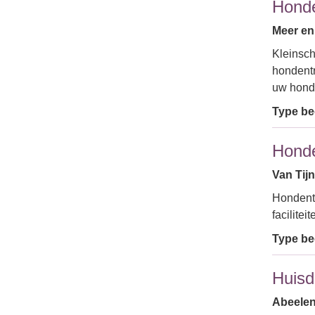
Honde
Meer en
Kleinsch
hondentr
uw hond
Type bed
Honde
Van Tijn
Hondentr
facilite
Type bed
Huisd
Abeelen