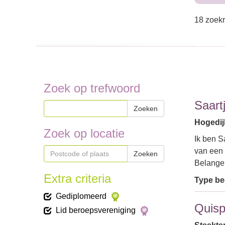
18 zoekr
Zoek op trefwoord
Saart
Zoeken
Hogedij
Zoek op locatie
Ik ben S
van een 
Zoeken
Belangen
Extra criteria
Type bed
Gediplomeerd
Quisp
Lid beroepsvereniging