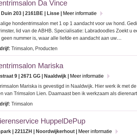
ntrimsalon Da Vince
 Duin 203 | 2161BE | Lisse |
Meer informatie
alige hondentrimsalon met 1 op 1 aandacht voor uw hond. Ged
imster, lid van de ABHB. Specialisatie: Labradoodles Zoekt u e
 geen nummer is, waar alle liefde en aandacht aan uw…
rijf:
Trimsalon, Producten
ntrimsalon Mariska
straat 9 | 2671 GG | Naaldwijk |
Meer informatie
imsalon Mariska is gevestigd in Naaldwijk. Hier werk ik met d
iten van Trimsalon Lien. Daarnaast ben ik werkzaam als dierenar
rijf:
Trimsalon
ierenservice HuppelDePup
park | 2211ZH | Noordwijkerhout |
Meer informatie