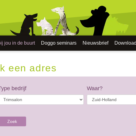
j jou in de buurt
Doggo seminars
Nieuwsbrief
Downloa
k een adres
Type bedrijf
Waar?
Zoek