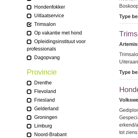
Boskoop.
Hondenfokker
Uitlaatservice
Type bed
Trimsalon
Trims
Op vakantie met hond
Opleidingsinstituut voor
Artemiss
professionals
Trimsalo
Dagopvang
Uiteraar
Provincie
Type bed
Drenthe
Honde
Flevoland
Friesland
Volkswe
Gelderland
Gediplom
Groningen
Gespecia
erkend/a
Limburg
tot zien
Noord-Brabant