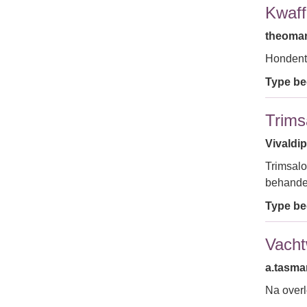
Kwaff
theoman
Hondent
Type bed
Trims
Vivaldip
Trimsalo
behande
Type bed
Vacht
a.tasma
Na overl