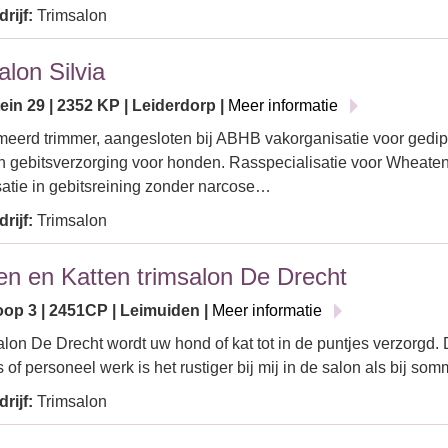
rijf:
Trimsalon
alon Silvia
in 29 | 2352 KP | Leiderdorp |
Meer informatie
eerd trimmer, aangesloten bij ABHB vakorganisatie voor gedi
n gebitsverzorging voor honden. Rasspecialisatie voor Wheaten 
satie in gebitsreining zonder narcose…
rijf:
Trimsalon
n en Katten trimsalon De Drecht
oop 3 | 2451CP | Leimuiden |
Meer informatie
salon De Drecht wordt uw hond of kat tot in de puntjes verzorgd. 
s of personeel werk is het rustiger bij mij in de salon als bij s
rijf:
Trimsalon