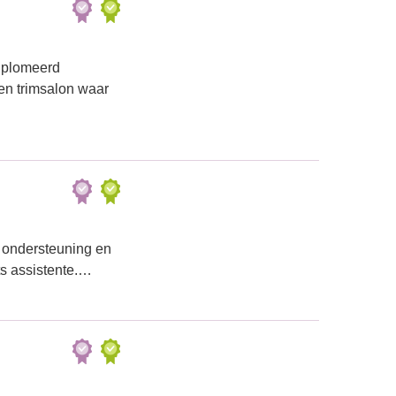
iplomeerd
en trimsalon waar
e ondersteuning en
ts assistente.…