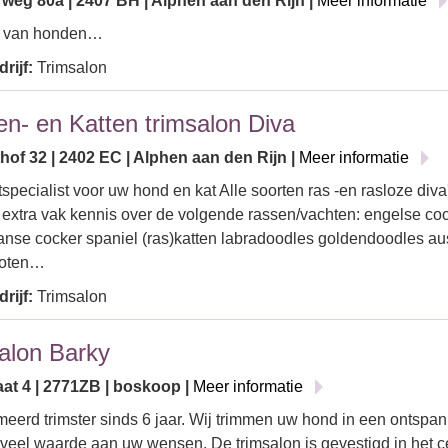
rweg 80a | 2407 BH | Alphen aan den Rijn |
Meer informatie
 van honden…
rijf:
Trimsalon
n- en Katten trimsalon Diva
hof 32 | 2402 EC | Alphen aan den Rijn |
Meer informatie
specialist voor uw hond en kat Alle soorten ras -en rasloze diva
 extra vak kennis over de volgende rassen/vachten: engelse co
nse cocker spaniel (ras)katten labradoodles goldendoodles au
loten…
rijf:
Trimsalon
alon Barky
aat 4 | 2771ZB | boskoop |
Meer informatie
eerd trimster sinds 6 jaar. Wij trimmen uw hond in een ontspan
veel waarde aan uw wensen. De trimsalon is gevestigd in het 