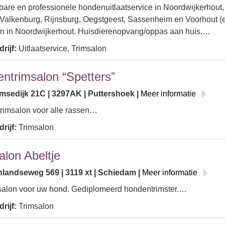
are en professionele hondenuitlaatservice in Noordwijkerhout,
 Valkenburg, Rijnsburg, Oegstgeest, Sassenheim en Voorhout (
n in Noordwijkerhout. Huisdierenopvang/oppas aan huis.…
rijf:
Uitlaatservice, Trimsalon
ntrimsalon “Spetters”
sedijk 21C | 3297AK | Puttershoek |
Meer informatie
rimsalon voor alle rassen…
rijf:
Trimsalon
alon Abeltje
nlandseweg 569 | 3119 xt | Schiedam |
Meer informatie
salon voor uw hond. Gediplomeerd hondentrimster.…
rijf:
Trimsalon