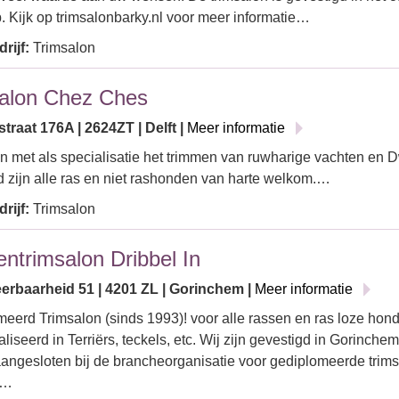
 Kijk op trimsalonbarky.nl voor meer informatie…
rijf:
Trimsalon
alon Chez Ches
traat 176A | 2624ZT | Delft |
Meer informatie
n met als specialisatie het trimmen van ruwharige vachten en 
d zijn alle ras en niet rashonden van harte welkom.…
rijf:
Trimsalon
ntrimsalon Dribbel In
erbaarheid 51 | 4201 ZL | Gorinchem |
Meer informatie
eerd Trimsalon (sinds 1993)! voor alle rassen en ras loze hon
liseerd in Terriërs, teckels, etc. Wij zijn gevestigd in Gorinche
angesloten bij de brancheorganisatie voor gediplomeerde tri
s…