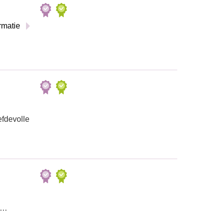
rmatie
efdevolle
.…