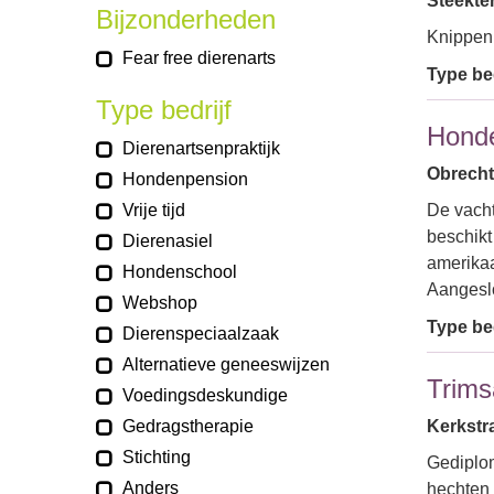
Steekte
Bijzonderheden
Knippen
Fear free dierenarts
Type bed
Type bedrijf
Honde
Dierenartsenpraktijk
Obrecht
Hondenpension
Vrije tijd
De vacht
beschikt
Dierenasiel
amerikaa
Hondenschool
Aanges
Webshop
Type bed
Dierenspeciaalzaak
Alternatieve geneeswijzen
Trims
Voedingsdeskundige
Gedragstherapie
Kerkstr
Stichting
Gediplom
Anders
hechten 