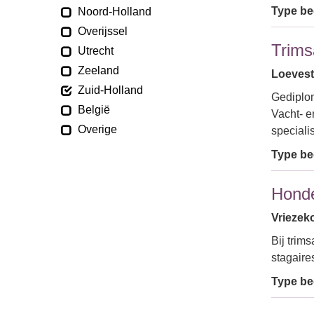
Type bed
Noord-Holland
Overijssel
Trims
Utrecht
Zeeland
Loeveste
Zuid-Holland
Gediplom
België
Vacht- e
Overige
speciali
Type bed
Honde
Vriezek
Bij trim
stagaire
Type bed