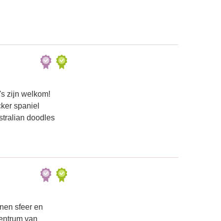
's zijn welkom!
cker spaniel
stralian doodles
nen sfeer en
centrum van