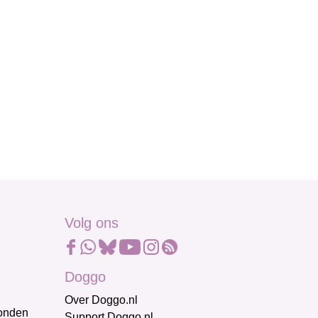
Volg ons
Doggo
Over Doggo.nl
honden
Support Doggo.nl