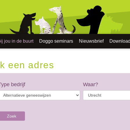
j jou in de buurt
Doggo seminars
Nieuwsbrief
Downloa
k een adres
Type bedrijf
Waar?
Zoek