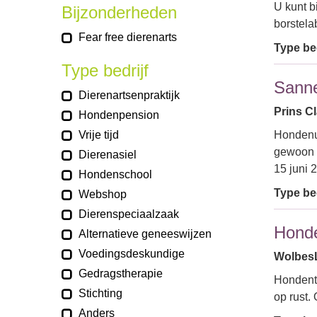
U kunt b
Bijzonderheden
borstela
Fear free dierenarts
Type bed
Type bedrijf
Sanne
Dierenartsenpraktijk
Prins C
Hondenpension
Vrije tijd
Hondenui
gewoon d
Dierenasiel
15 juni 
Hondenschool
Type bed
Webshop
Dierenspeciaalzaak
Honde
Alternatieve geneeswijzen
Voedingsdeskundige
WolbesL
Gedragstherapie
Hondentr
Stichting
op rust.
Anders