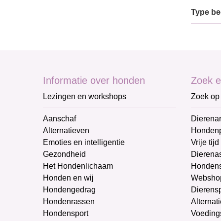
Type bed
Informatie over honden
Zoek e
Lezingen en workshops
Zoek op 
Aanschaf
Dierenar
Alternatieven
Honden
Emoties en intelligentie
Vrije tijd
Gezondheid
Dierenas
Het Hondenlichaam
Hondens
Honden en wij
Websho
Hondengedrag
Dierens
Hondenrassen
Alternat
Hondensport
Voeding