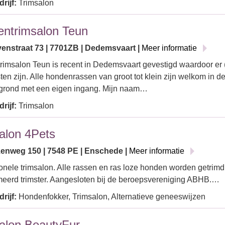
rijf:
Trimsalon
ntrimsalon Teun
enstraat 73 | 7701ZB | Dedemsvaart |
Meer informatie
imsalon Teun is recent in Dedemsvaart gevestigd waardoor er 
sten zijn. Alle hondenrassen van groot tot klein zijn welkom in d
grond met een eigen ingang. Mijn naam…
rijf:
Trimsalon
alon 4Pets
enweg 150 | 7548 PE | Enschede |
Meer informatie
onele trimsalon. Alle rassen en ras loze honden worden getrimd
eerd trimster. Aangesloten bij de beroepsvereniging ABHB.…
rijf:
Hondenfokker, Trimsalon, Alternatieve geneeswijzen
alon BeautyFur