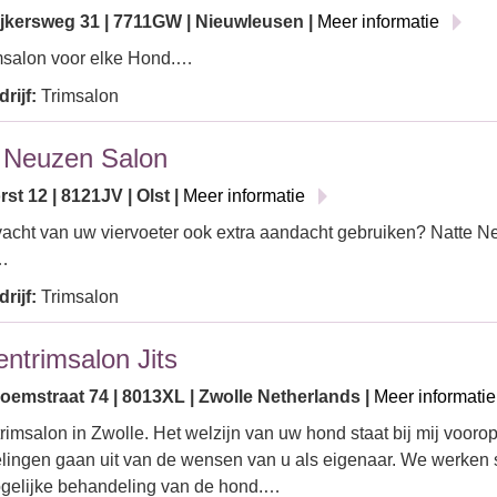
ijkersweg 31 | 7711GW | Nieuwleusen |
Meer informatie
msalon voor elke Hond.…
rijf:
Trimsalon
 Neuzen Salon
t 12 | 8121JV | Olst |
Meer informatie
acht van uw viervoeter ook extra aandacht gebruiken? Natte N
!…
rijf:
Trimsalon
ntrimsalon Jits
oemstraat 74 | 8013XL | Zwolle Netherlands |
Meer informatie
imsalon in Zwolle. Het welzijn van uw hond staat bij mij voorop,
lingen gaan uit van de wensen van u als eigenaar. We werken
gelijke behandeling van de hond.…