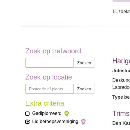
11 zoekr
Zoek op trefwoord
Harig
Zoeken
Jutestra
Zoek op locatie
Deskundi
Labrado
Zoeken
Type bed
Extra criteria
Trims
Gediplomeerd
Lid beroepsvereniging
Den Kaa