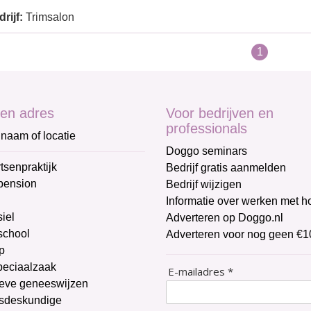
rijf:
Trimsalon
1
en adres
Voor bedrijven en
professionals
naam of locatie
Doggo seminars
tsenpraktijk
Bedrijf gratis aanmelden
pension
Bedrijf wijzigen
Informatie over werken met 
iel
Adverteren op Doggo.nl
chool
Adverteren voor nog geen €1
p
peciaalzaak
E-mailadres *
ieve geneeswijzen
sdeskundige