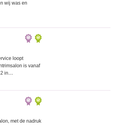
en wij was en
rvice loopt
ntrimsalon is vanaf
 2 in…
alon, met de nadruk