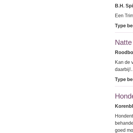
B.H. Sp
Een Tri
Type bed
Natte
Roodbors
Kan de v
daarbij
Type bed
Honde
Korenbl
Hondentr
behande
goed mo