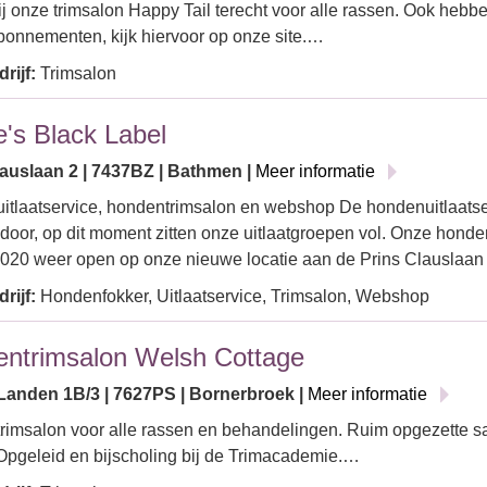
ij onze trimsalon Happy Tail terecht voor alle rassen. Ook hebb
bonnementen, kijk hiervoor op onze site.…
rijf:
Trimsalon
's Black Label
lauslaan 2 | 7437BZ | Bathmen |
Meer informatie
tlaatservice, hondentrimsalon en webshop De hondenuitlaatse
oor, op dit moment zitten onze uitlaatgroepen vol. Onze honde
2020 weer open op onze nieuwe locatie aan de Prins Clauslaan
rijf:
Hondenfokker, Uitlaatservice, Trimsalon, Webshop
ntrimsalon Welsh Cottage
anden 1B/3 | 7627PS | Bornerbroek |
Meer informatie
imsalon voor alle rassen en behandelingen. Ruim opgezette s
 Opgeleid en bijscholing bij de Trimacademie.…