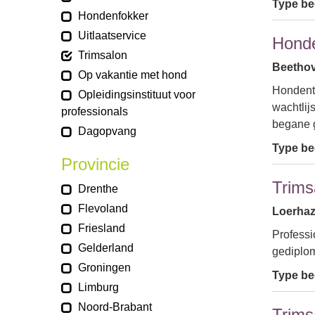
Type bed
Hondenfokker
Uitlaatservice
Honde
Trimsalon
Beethov
Op vakantie met hond
Hondentr
Opleidingsinstituut voor
wachtlij
professionals
begane 
Dagopvang
Type bed
Provincie
Trims
Drenthe
Flevoland
Loerhaz
Friesland
Professi
Gelderland
gediplom
Groningen
Type bed
Limburg
Noord-Brabant
Trims