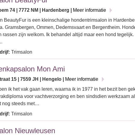
oem 74 | 7772 NM | Hardenberg |
Meer informatie
n BeautyFur is een kleinschalige hondentrimsalon in Hardenber
o.a. Gramsbergen, Ommen, Dedemsvaart en Bergentheim. Honden
 rassen zijn welkom. Ik behandel altijd maar een hond tegelijk.
…
rijf:
Trimsalon
enkapsalon Mon Ami
raat 15 | 7559 JH | Hengelo |
Meer informatie
ben ik het vak gaan leren, waarna ik in 1977 in het bezit ben g
akdiploma voor vachtverzorging en ben sindsdien werkzaam al
it nog steeds met…
rijf:
Trimsalon
alon Nieuwleusen