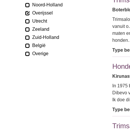
Noord-Holland
Boterbl
Overijssel
Trimsalo
Utrecht
vanuit 
Zeeland
maten en
Zuid-Holland
honden
België
Type bed
Overige
Hond
Kirunast
In 1975 
Dibevo v
Ik doe d
Type bed
Trims