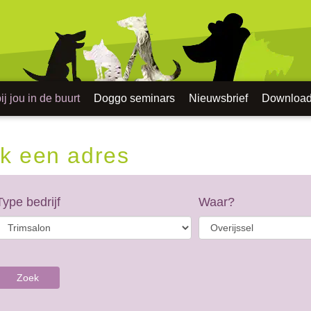
j jou in de buurt
Doggo seminars
Nieuwsbrief
Downloa
k een adres
Type bedrijf
Waar?
Zoek