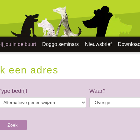
j jou in de buurt
Doggo seminars
Nieuwsbrief
Downloa
k een adres
Type bedrijf
Waar?
Zoek