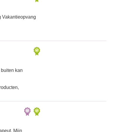
g Vakantieopvang
 buiten kan
roducten,
peut. Mijn