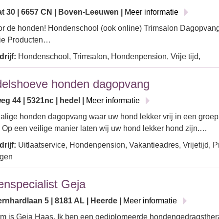
at 30 | 6657 CN | Boven-Leeuwen |
Meer informatie
oor de honden! Hondenschool (ook online) Trimsalon Dagopvan
fie Producten…
rijf:
Hondenschool, Trimsalon, Hondenpension, Vrije tijd,
delshoeve honden dagopvang
eg 44 | 5321nc | hedel |
Meer informatie
alige honden dagopvang waar uw hond lekker vrij in een groep
. Op een veilige manier laten wij uw hond lekker hond zijn.…
rijf:
Uitlaatservice, Hondenpension, Vakantieadres, Vrijetijd, P
ngen
nspecialist Geja
ernhardlaan 5 | 8181 AL | Heerde |
Meer informatie
m is Geja Haas. Ik ben een gediplomeerde hondengedragsthera