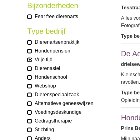
Bijzonderheden
Tesstra
Fear free dierenarts
Alles v
Fotogra
Type bedrijf
Type bed
Dierenartsenpraktijk
Hondenpension
De A
Vrije tijd
drielsew
Dierenasiel
Kleinsch
Hondenschool
ravotten
Webshop
Type bed
Dierenspeciaalzaak
Opleidi
Alternatieve geneeswijzen
Voedingsdeskundige
Honde
Gedragstherapie
Prins B
Stichting
Anders
Mijn naa