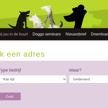
j jou in de buurt
Doggo seminars
Nieuwsbrief
Downloa
k een adres
Type bedrijf
Waar?
Zoek