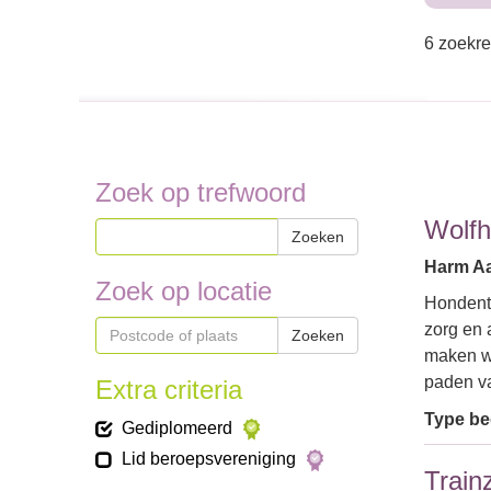
6 zoekre
Zoek op trefwoord
Wolfh
Zoeken
Harm Aa
Zoek op locatie
Hondentr
zorg en 
Zoeken
maken w
paden 
Extra criteria
Type bed
Gediplomeerd
Lid beroepsvereniging
Train