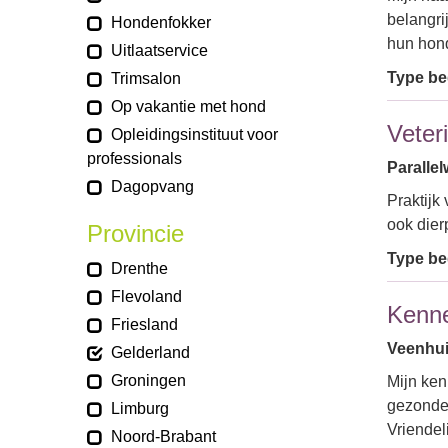
belangri
Hondenfokker
hun hon
Uitlaatservice
Type bed
Trimsalon
Op vakantie met hond
Veter
Opleidingsinstituut voor
professionals
Parallel
Dagopvang
Praktijk
ook dier
Provincie
Type bed
Drenthe
Flevoland
Kenne
Friesland
Veenhui
Gelderland
Groningen
Mijn ken
gezonde 
Limburg
Vriendel
Noord-Brabant