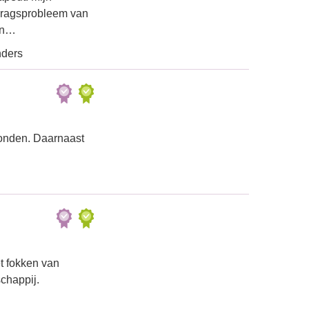
edragsprobleem van
un…
nders
honden. Daarnaast
et fokken van
chappij.