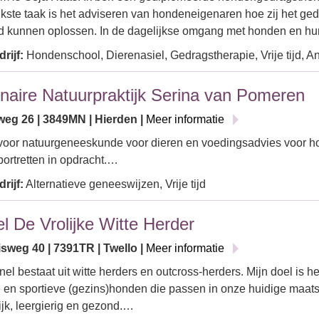
jkste taak is het adviseren van hondeneigenaren hoe zij het g
d kunnen oplossen. In de dagelijkse omgang met honden en h
rijf:
Hondenschool, Dierenasiel, Gedragstherapie, Vrije tijd, A
inaire Natuurpraktijk Serina van Pomeren
weg 26 | 3849MN | Hierden |
Meer informatie
 voor natuurgeneeskunde voor dieren en voedingsadvies voor 
portretten in opdracht.…
rijf:
Alternatieve geneeswijzen, Vrije tijd
l De Vrolijke Witte Herder
sweg 40 | 7391TR | Twello |
Meer informatie
nel bestaat uit witte herders en outcross-herders. Mijn doel is h
en sportieve (gezins)honden die passen in onze huidige maats
ijk, leergierig en gezond.…