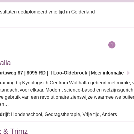
sultaten gediplomeerd vrije tijd in Gelderland
1
alla
rtsweg 87 | 8095 RD | 't Loo-Oldebroek |
Meer informatie
aining bij Kynologisch Centrum Wolfhalla gebeurt met ruimte, vr
aandacht voor elkaar. Modern, science-based en welzijnsgericht!
e gebruik van een revolutionaire zienswijze waarmee we buit
van…
rijf:
Hondenschool, Gedragstherapie, Vrije tijd, Anders
z & Trimz