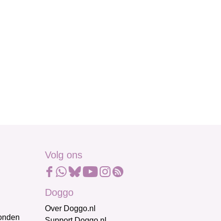
Volg ons
Doggo
Over Doggo.nl
honden
Support Doggo.nl