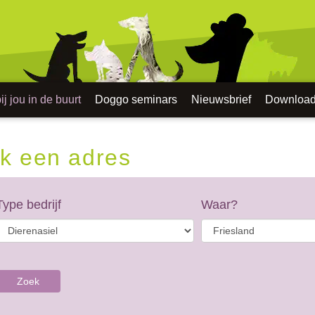
j jou in de buurt
Doggo seminars
Nieuwsbrief
Downloa
k een adres
Type bedrijf
Waar?
Zoek