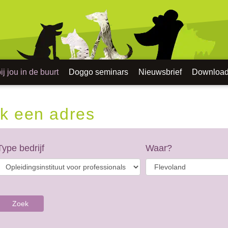
j jou in de buurt
Doggo seminars
Nieuwsbrief
Downloa
k een adres
Type bedrijf
Waar?
Zoek