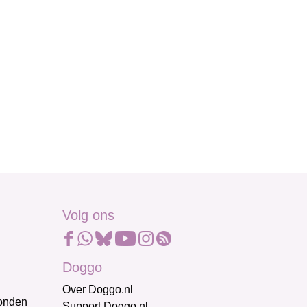
Volg ons
Doggo
Over Doggo.nl
honden
Support Doggo.nl