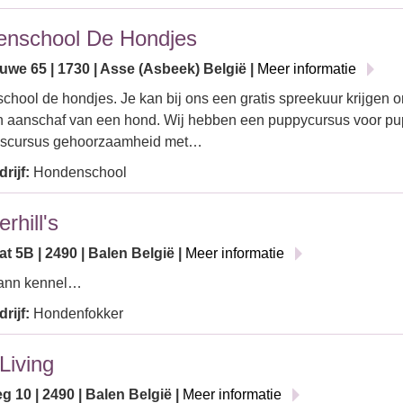
nschool De Hondjes
uwe 65 | 1730 | Asse (Asbeek) België |
Meer informatie
hool de hondjes. Je kan bij ons een gratis spreekuur krijgen om
n aanschaf van een hond. Wij hebben een puppycursus voor pu
iscursus gehoorzaamheid met…
rijf:
Hondenschool
rhill's
t 5B | 2490 | Balen België |
Meer informatie
ann kennel…
rijf:
Hondenfokker
Living
 10 | 2490 | Balen België |
Meer informatie