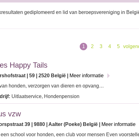
resultaten gediplomeerd en lid van beroepsvereniging in Belgi
1
2
3
4
5
volge
s Happy Tails
shofstraat | 59 | 2520 België |
Meer informatie
 van honden, verzorgen van dieren en opvang…
rijf:
Uitlaatservice, Hondenpension
us vzw
spstraat 39 | 9880 | Aalter (Poeke) België |
Meer informatie
 een school voor honden, een club voor mensen Even voorstell