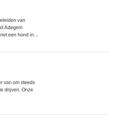
geleiden van
uit Adegem
e net een hond in…
er van om steeds
 te drijven. Onze