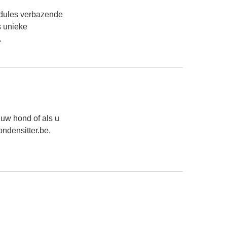
odules verbazende
s unieke
…
 uw hond of als u
ndensitter.be.