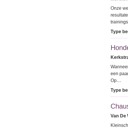
Onze wer
resultat
training
Type bed
Honde
Kerkstra
Wanneer 
een paar
Op…
Type bed
Chaus
Van De W
Kleinsch