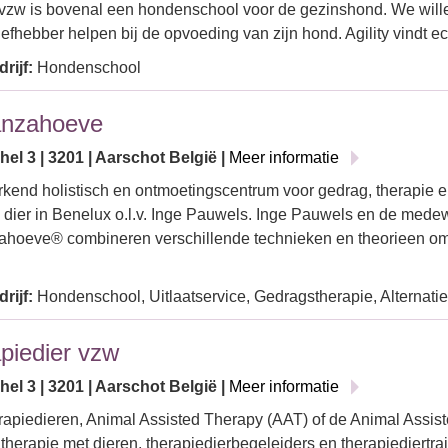
vzw is bovenal een hondenschool voor de gezinshond. We will
efhebber helpen bij de opvoeding van zijn hond. Agility vindt e
rijf:
Hondenschool
anzahoeve
chel 3 | 3201 | Aarschot België |
Meer informatie
rkend holistisch en ontmoetingscentrum voor gedrag, therapie e
dier in Benelux o.l.v. Inge Pauwels. Inge Pauwels en de mede
hoeve® combineren verschillende technieken en theorieen om
rijf:
Hondenschool, Uitlaatservice, Gedragstherapie, Alternat
piedier vzw
chel 3 | 3201 | Aarschot België |
Meer informatie
rapiedieren, Animal Assisted Therapy (AAT) of de Animal Assist
 therapie met dieren, therapiedierbegeleiders en therapiediertr