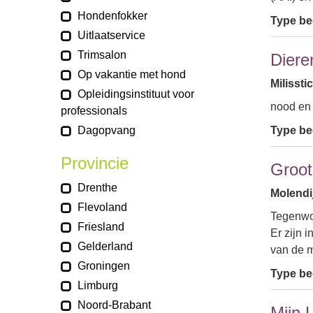
Hondenfokker
Type bed
Uitlaatservice
Trimsalon
Diere
Op vakantie met hond
Milissti
Opleidingsinstituut voor
nood en
professionals
Dagopvang
Type bed
Provincie
Groot
Drenthe
Molendij
Flevoland
Tegenwo
Friesland
Er zijn 
Gelderland
van de m
Groningen
Type bed
Limburg
Noord-Brabant
Mijn 