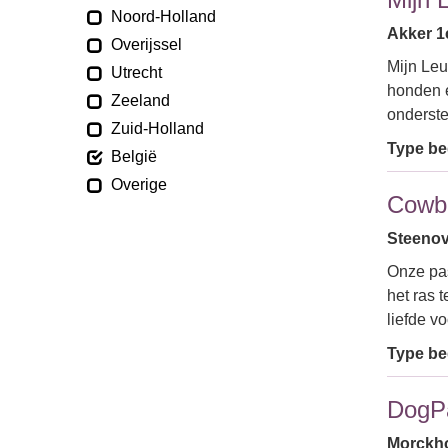
Noord-Holland
Akker 1
Overijssel
Mijn Leu
Utrecht
honden 
Zeeland
onderste
Zuid-Holland
Type bed
België
Overige
Cowb
Steenov
Onze pas
het ras 
liefde v
Type bed
DogPa
Morckho