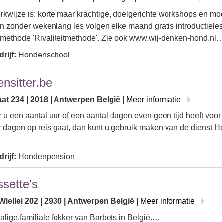
kwijze is: korte maar krachtige, doelgerichte workshops en m
en zonder wekenlang les volgen elke maand gratis introductiele
smethode 'Rivaliteitmethode'. Zie ook www.wij-denken-hond.nl
rijf:
Hondenschool
nsitter.be
at 234 | 2018 | Antwerpen België |
Meer informatie
u een aantal uur of een aantal dagen even geen tijd heeft voor
 dagen op reis gaat, dan kunt u gebruik maken van de dienst Ho
rijf:
Hondenpension
sette's
iellei 202 | 2930 | Antwerpen België |
Meer informatie
alige,familiale fokker van Barbets in België.…