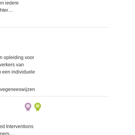
en iedere
chter…
n opleiding voor
werkers van
 een individuele
ievegeneeswijzen
ed Interventions
ainers.…