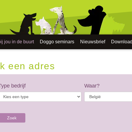
j jou in de buurt
Doggo seminars
Nieuwsbrief
Downloa
k een adres
Type bedrijf
Waar?
Zoek