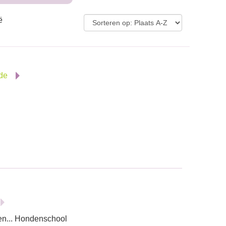
ë
nde
en... Hondenschool