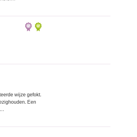
erde wijze gefokt.
 bezighouden. Een
f…