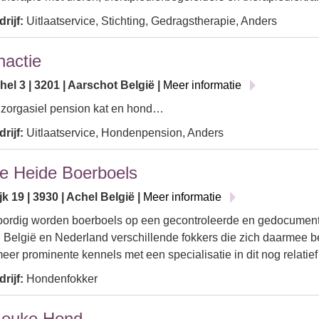
rijf:
Uitlaatservice, Stichting, Gedragstherapie, Anders
nactie
chel 3 | 3201 | Aarschot België |
Meer informatie
 zorgasiel pension kat en hond…
rijf:
Uitlaatservice, Hondenpension, Anders
e Heide Boerboels
k 19 | 3930 | Achel België |
Meer informatie
ordig worden boerboels op een gecontroleerde en gedocumente
in België en Nederland verschillende fokkers die zich daarmee
eer prominente kennels met een specialisatie in dit nog relatie
rijf:
Hondenfokker
Leuke Hond