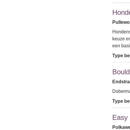
Honde
Pullewo
Hondensc
keuze e
een bas
Type bed
Boulde
Endstraa
Doberm
Type bed
Easy 
Polkaweg