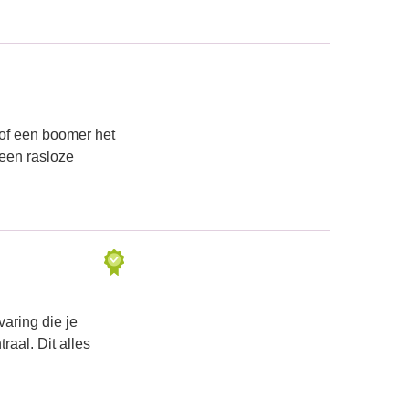
 of een boomer het
 een rasloze
aring die je
aal. Dit alles