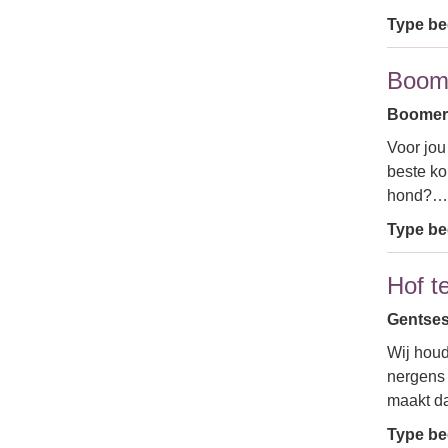
Type bed
Boom
Boomers
Voor jou
beste ko
hond?…
Type bed
Hof t
Gentses
Wij houd
nergens 
maakt da
Type bed