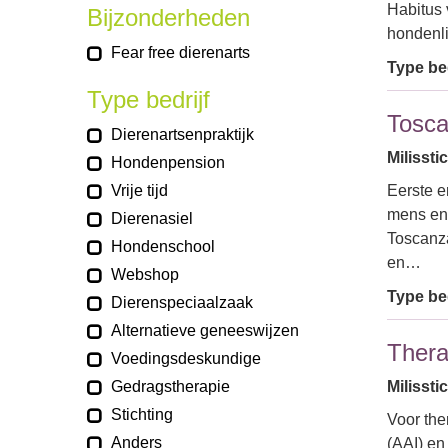
Habitus 
Bijzonderheden
hondenli
Fear free dierenarts
Type bed
Type bedrijf
Tosc
Dierenartsenpraktijk
Milissti
Hondenpension
Vrije tijd
Eerste e
mens en 
Dierenasiel
Toscanza
Hondenschool
en…
Webshop
Type bed
Dierenspeciaalzaak
Alternatieve geneeswijzen
Thera
Voedingsdeskundige
Gedragstherapie
Milissti
Stichting
Voor the
Anders
(AAI) en