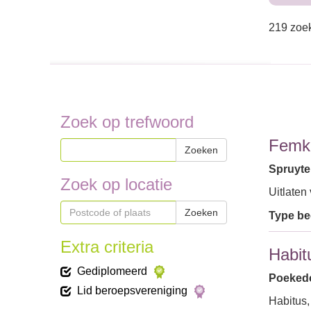
219 zoek
Zoek op trefwoord
Femke
Zoeken
Spruyter
Zoek op locatie
Uitlaten
Zoeken
Type bed
Extra criteria
Habit
Gediplomeerd
Poekedor
Lid beroepsvereniging
Habitus,