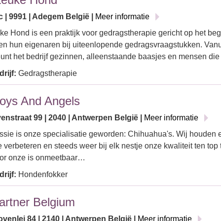
c | 9991 | Adegem België |
Meer informatie
ke Hond is een praktijk voor gedragstherapie gericht op het be
en hun eigenaren bij uiteenlopende gedragsvraagstukken. Van
unt het bedrijf gezinnen, alleenstaande baasjes en mensen di
rijf:
Gedragstherapie
oys And Angels
enstraat 99 | 2040 | Antwerpen België |
Meer informatie
sie is onze specialisatie geworden: Chihuahua's. Wij houden 
te verbeteren en steeds weer bij elk nestje onze kwaliteit ten top
oor onze is onmeetbaar…
rijf:
Hondenfokker
rtner Belgium
venlei 84 | 2140 | Antwerpen België |
Meer informatie