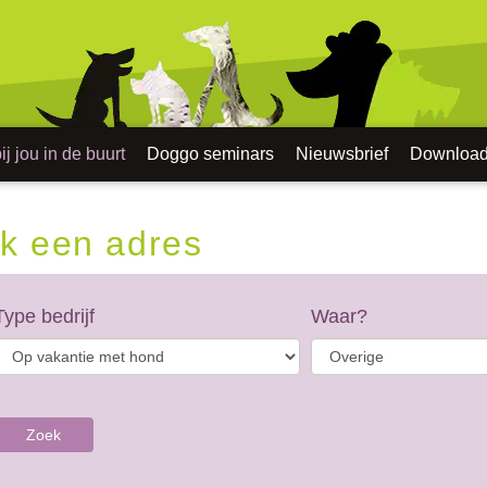
j jou in de buurt
Doggo seminars
Nieuwsbrief
Downloa
k een adres
Type bedrijf
Waar?
Zoek