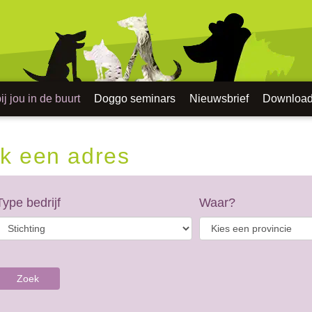
j jou in de buurt
Doggo seminars
Nieuwsbrief
Downloa
k een adres
Type bedrijf
Waar?
Zoek