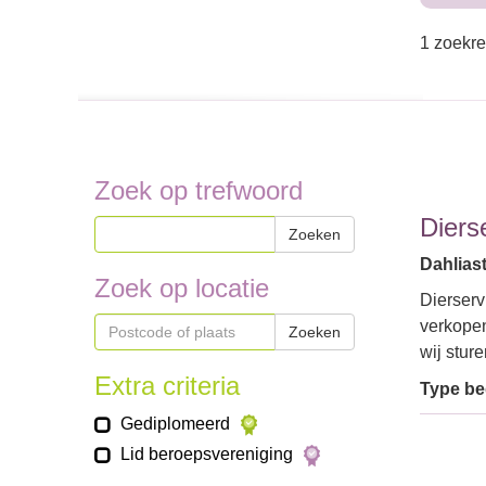
1 zoekre
Zoek op trefwoord
Diers
Zoeken
Dahliast
Zoek op locatie
Dierserv
verkopen
Zoeken
wij stur
Extra criteria
Type bed
Gediplomeerd
Lid beroepsvereniging