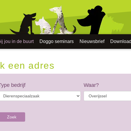
j jou in de buurt
Doggo seminars
Nieuwsbrief
Downloa
k een adres
Type bedrijf
Waar?
Zoek