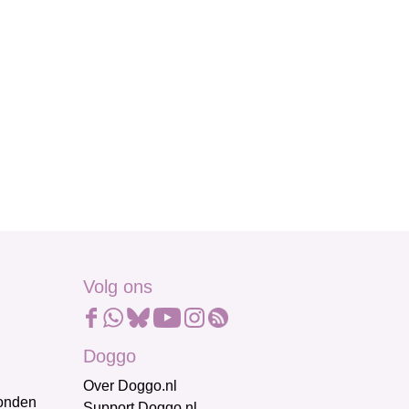
Volg ons
Doggo
Over Doggo.nl
honden
Support Doggo.nl