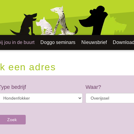
j jou in de buurt
Doggo seminars
Nieuwsbrief
Downloa
k een adres
Type bedrijf
Waar?
Zoek