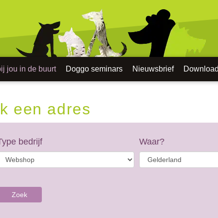
j jou in de buurt
Doggo seminars
Nieuwsbrief
Downloa
k een adres
Type bedrijf
Waar?
Zoek