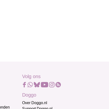
Volg ons
Doggo
Over Doggo.nl
honden
Support Doggo.nl