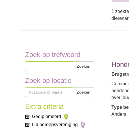
1 zoekre
dierenar
Zoek op trefwoord
Hond
Zoeken
Brugstra
Zoek op locatie
Communi
hondenei
Zoeken
over jou
Extra criteria
Type bed
Anders
Gediplomeerd
Lid beroepsvereniging