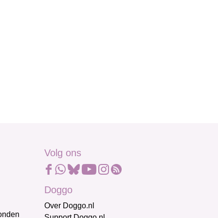
Volg ons
Doggo
Over Doggo.nl
honden
Support Doggo.nl