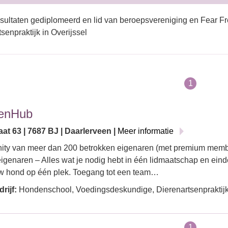
sultaten gediplomeerd en lid van beroepsvereniging en Fear Fr
tsenpraktijk in Overijssel
1
enHub
at 63 | 7687 BJ | Daarlerveen |
Meer informatie
ty van meer dan 200 betrokken eigenaren (met premium memb
genaren – Alles wat je nodig hebt in één lidmaatschap en einde
w hond op één plek. Toegang tot een team…
rijf:
Hondenschool, Voedingsdeskundige, Dierenartsenpraktijk
1