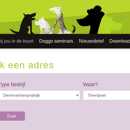
j jou in de buurt
Doggo seminars
Nieuwsbrief
Downloa
k een adres
Type bedrijf
Waar?
Zoek