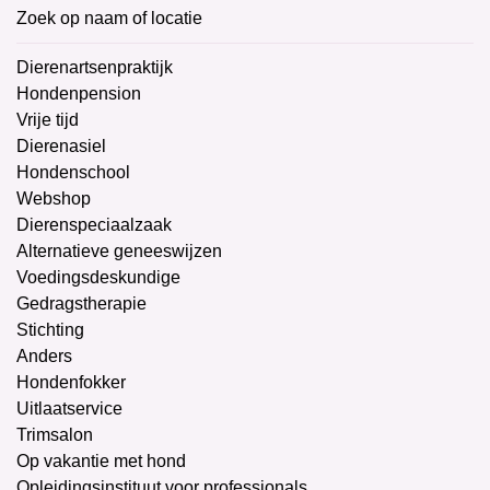
Zoek op naam of locatie
Dierenartsenpraktijk
Hondenpension
Vrije tijd
Dierenasiel
Hondenschool
Webshop
Dierenspeciaalzaak
Alternatieve geneeswijzen
Voedingsdeskundige
Gedragstherapie
Stichting
Anders
Hondenfokker
Uitlaatservice
Trimsalon
Op vakantie met hond
Opleidingsinstituut voor professionals