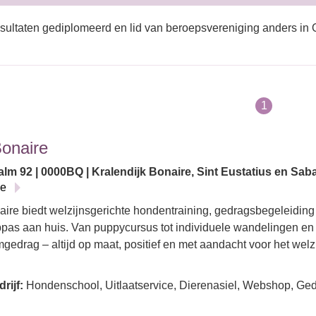
sultaten gediplomeerd en lid van beroepsvereniging anders in 
1
Bonaire
lm 92 | 0000BQ | Kralendijk Bonaire, Sint Eustatius en Saba
ie
aire biedt welzijnsgerichte hondentraining, gedragsbegeleiding
pas aan huis. Van puppycursus tot individuele wandelingen en 
gedrag – altijd op maat, positief en met aandacht voor het wel
rijf:
Hondenschool, Uitlaatservice, Dierenasiel, Webshop, Gedr