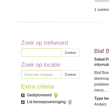
1 zoekre
Zoek op trefwoord
Blaf 
Zoeken
Sabal Pa
Zoek op locatie
informat
Blaf Bon
Zoeken
dierenop
probleem
Extra criteria
mens.…
Gediplomeerd
Type bed
Lid beroepsvereniging
Anders