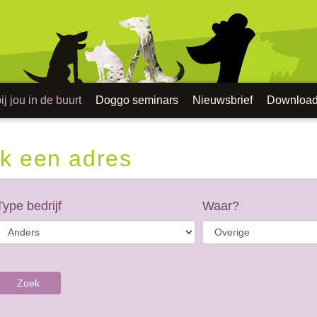
j jou in de buurt
Doggo seminars
Nieuwsbrief
Downloa
k een adres
Type bedrijf
Waar?
Zoek