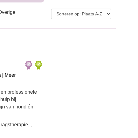
Overige
 |
Meer
 en professionele
hulp bij
zijn van hond én
agstherapie, ,