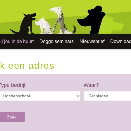
j jou in de buurt
Doggo seminars
Nieuwsbrief
Downloa
k een adres
Type bedrijf
Waar?
Zoek