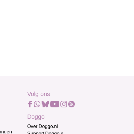
Volg ons
Doggo
Over Doggo.nl
honden
Support Doggo.nl