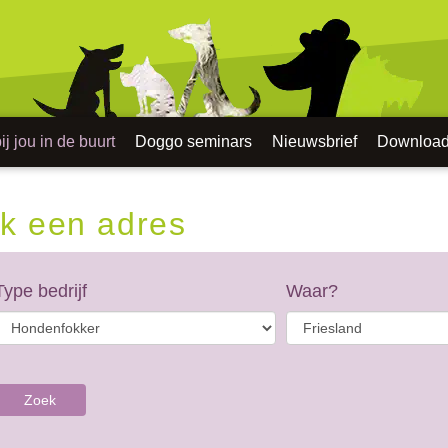
j jou in de buurt
Doggo seminars
Nieuwsbrief
Downloa
k een adres
Type bedrijf
Waar?
Zoek