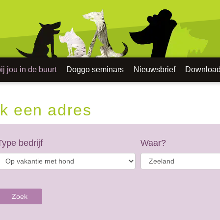
j jou in de buurt
Doggo seminars
Nieuwsbrief
Downloa
k een adres
Type bedrijf
Waar?
Zoek