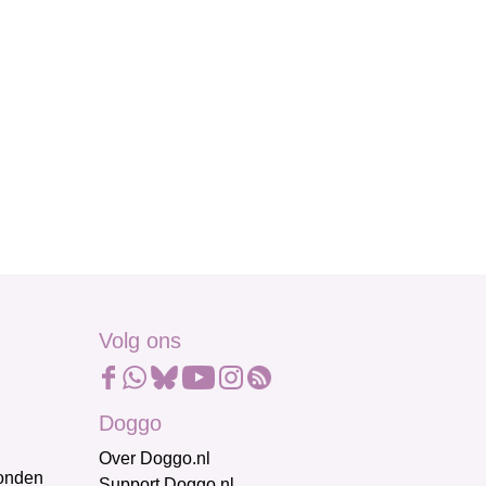
Volg ons
Doggo
Over Doggo.nl
honden
Support Doggo.nl