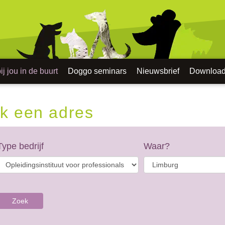
j jou in de buurt
Doggo seminars
Nieuwsbrief
Downloa
k een adres
Type bedrijf
Waar?
Zoek