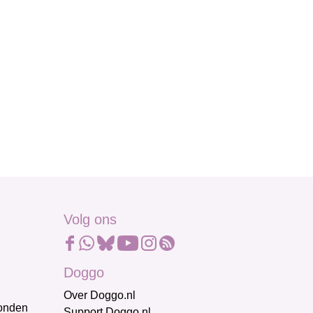
Volg ons
Doggo
Over Doggo.nl
honden
Support Doggo.nl