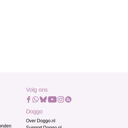
Volg ons
Doggo
Over Doggo.nl
honden
Support Doggo.nl