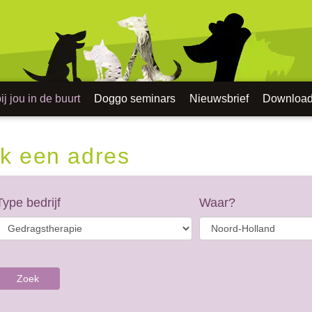
j jou in de buurt
Doggo seminars
Nieuwsbrief
Downloa
k een adres
Type bedrijf
Waar?
Zoek