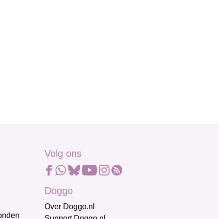
Volg ons
Doggo
Over Doggo.nl
honden
Support Doggo.nl