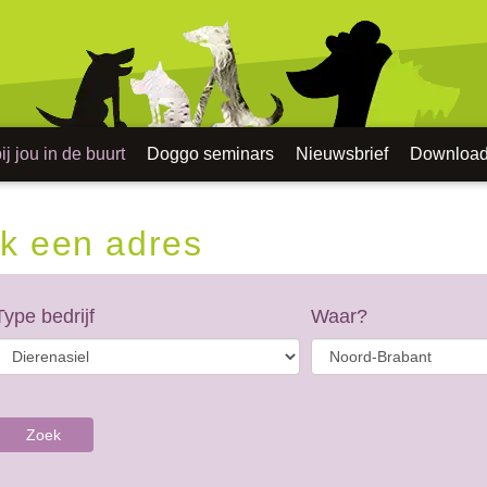
j jou in de buurt
Doggo seminars
Nieuwsbrief
Downloa
k een adres
Type bedrijf
Waar?
Zoek