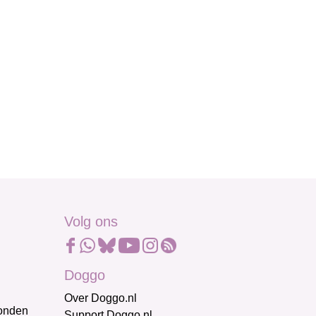
Volg ons
Doggo
Over Doggo.nl
honden
Support Doggo.nl