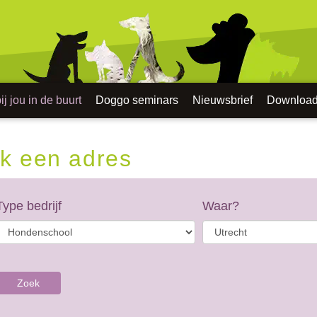
j jou in de buurt
Doggo seminars
Nieuwsbrief
Downloa
k een adres
Type bedrijf
Waar?
Zoek