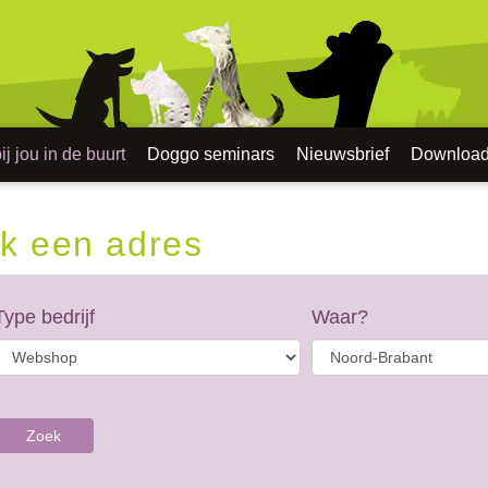
j jou in de buurt
Doggo seminars
Nieuwsbrief
Downloa
k een adres
Type bedrijf
Waar?
Zoek