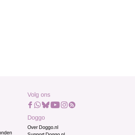
Volg ons
Doggo
Over Doggo.nl
honden
Support Doggo.nl