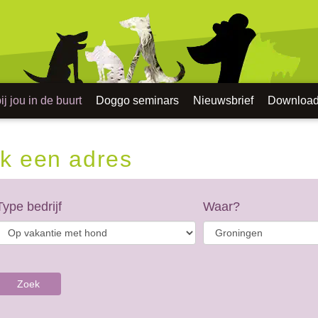
j jou in de buurt
Doggo seminars
Nieuwsbrief
Downloa
k een adres
Type bedrijf
Waar?
Zoek