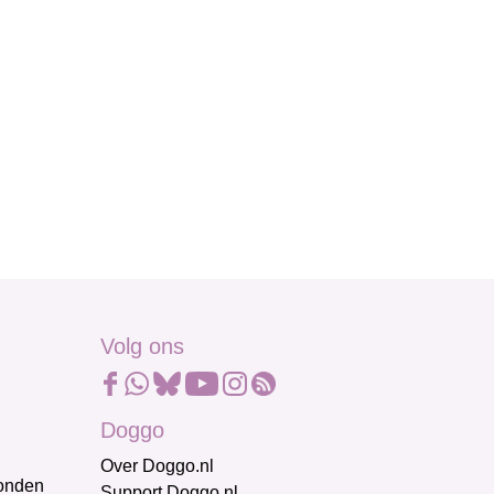
Volg ons
Doggo
Over Doggo.nl
honden
Support Doggo.nl