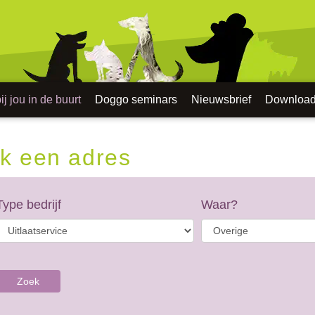
j jou in de buurt
Doggo seminars
Nieuwsbrief
Downloa
k een adres
Type bedrijf
Waar?
Zoek