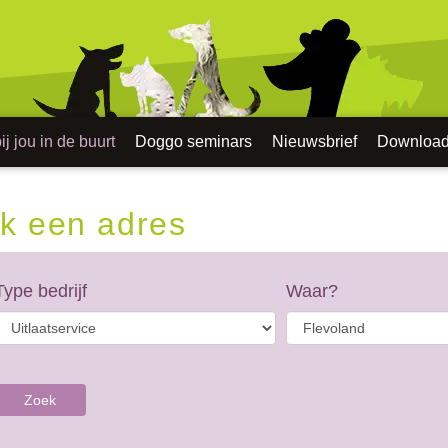
j jou in de buurt
Doggo seminars
Nieuwsbrief
Downloa
k een adres
Type bedrijf
Waar?
Zoek