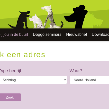
j jou in de buurt
Doggo seminars
Nieuwsbrief
Downloa
k een adres
Type bedrijf
Waar?
Zoek