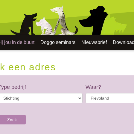
j jou in de buurt
Doggo seminars
Nieuwsbrief
Downloa
k een adres
Type bedrijf
Waar?
Zoek