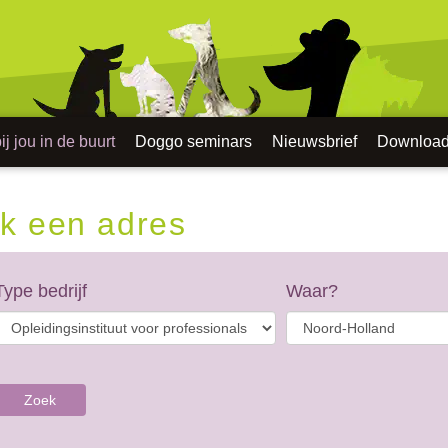
j jou in de buurt
Doggo seminars
Nieuwsbrief
Downloa
k een adres
Type bedrijf
Waar?
Zoek