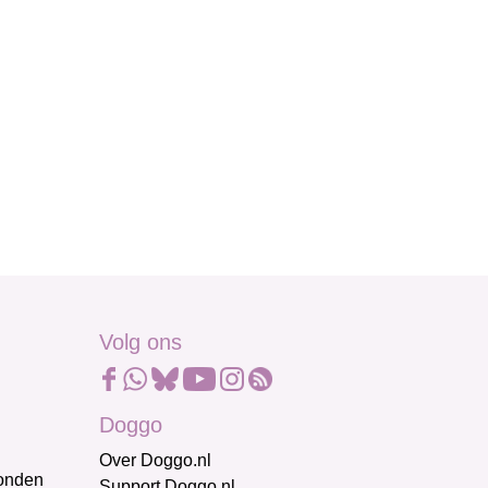
Volg ons
Doggo
Over Doggo.nl
honden
Support Doggo.nl