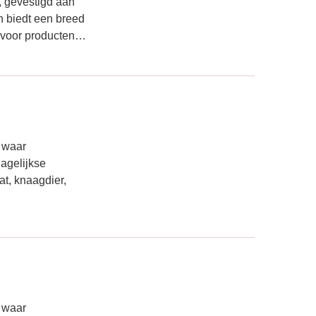
, gevestigd aan
n biedt een breed
t voor producten…
n waar
agelijkse
at, knaagdier,
n waar