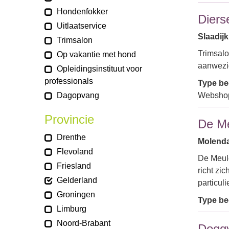
Hondenfokker
Diers
Uitlaatservice
Slaadijk
Trimsalon
Trimsalo
Op vakantie met hond
aanwez
Opleidingsinstituut voor
professionals
Type bed
Dagopvang
Webshop
Provincie
De M
Drenthe
Molenda
Flevoland
De Meule
Friesland
richt zi
Gelderland
particul
Groningen
Type bed
Limburg
Noord-Brabant
Doggy