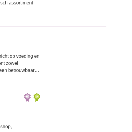
isch assortiment
richt op voeding en
ent zowel
ar een betrouwbaar…
bshop,