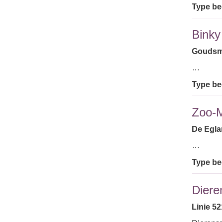
Type bed
Binky
Goudsmi
…
Type bed
Zoo-
De Eglan
…
Type bed
Diere
Linie 52