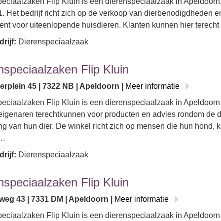
eciaalzaken Flip Kluin is een dierenspeciaalzaak in Apeldoorn
1. Het bedrijf richt zich op de verkoop van dierbenodigdheden e
ent voor uiteenlopende huisdieren. Klanten kunnen hier terech
rijf:
Dierenspeciaalzaak
nspeciaalzaken Flip Kluin
erplein 45 | 7322 NB | Apeldoorn |
Meer informatie
eciaalzaken Flip Kluin is een dierenspeciaalzaak in Apeldoor
eigenaren terechtkunnen voor producten en advies rondom de d
ng van hun dier. De winkel richt zich op mensen die hun hond, k
f…
rijf:
Dierenspeciaalzaak
nspeciaalzaken Flip Kluin
weg 43 | 7331 DM | Apeldoorn |
Meer informatie
eciaalzaken Flip Kluin is een dierenspeciaalzaak in Apeldoor