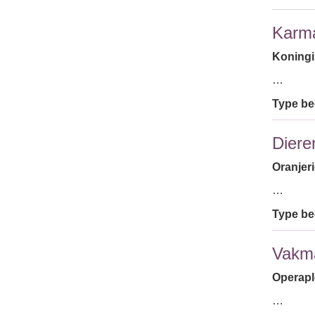
Karma
Koningi
…
Type bed
Diere
Oranjeri
…
Type bed
Vakma
Operaple
…