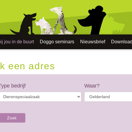
j jou in de buurt
Doggo seminars
Nieuwsbrief
Downloa
k een adres
Type bedrijf
Waar?
Zoek