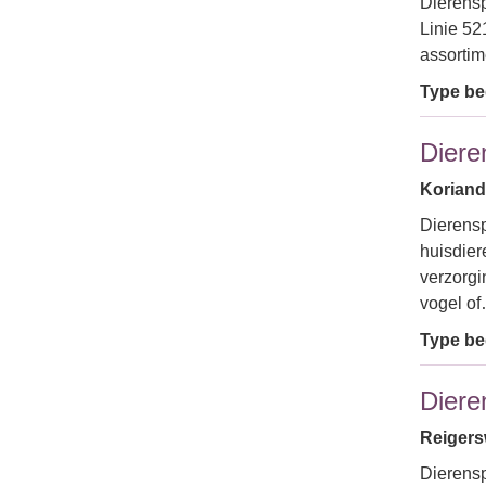
Dierensp
Linie 52
assortim
Type bed
Diere
Koriand
Dierensp
huisdier
verzorgi
vogel o
Type bed
Diere
Reigers
Dierensp