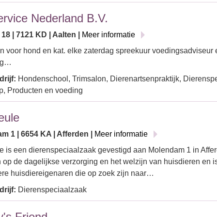
ervice Nederland B.V.
 18 | 7121 KD | Aalten |
Meer informatie
n voor hond en kat. elke zaterdag spreekuur voedingsadviseur e
ig…
rijf:
Hondenschool, Trimsalon, Dierenartsenpraktijk, Dierensp
, Producten en voeding
eule
m 1 | 6654 KA | Afferden |
Meer informatie
 is een dierenspeciaalzaak gevestigd aan Molendam 1 in Afferd
ch op de dagelijkse verzorging en het welzijn van huisdieren en i
iere huisdiereigenaren die op zoek zijn naar…
rijf:
Dierenspeciaalzaak
's Friend