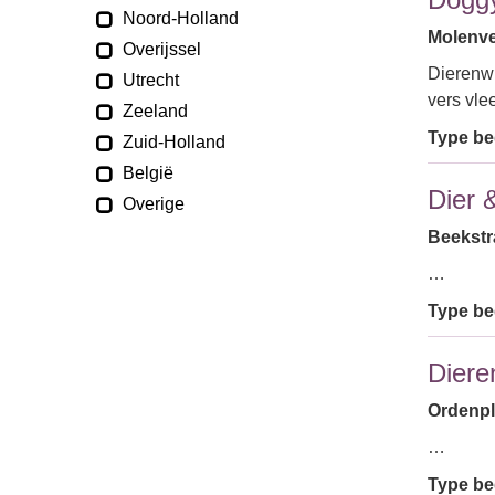
Noord-Holland
Molenvel
Overijssel
Dierenwi
Utrecht
vers vle
Zeeland
Type bed
Zuid-Holland
België
Dier 
Overige
Beekstra
…
Type bed
Diere
Ordenpl
…
Type bed