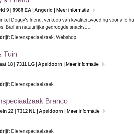
d 9 | 6986 EA | Angerlo |
Meer informatie
nkel Doggy's friend, verkoop van kwaliteitsvoeding voor alle h
es, Barf en natuurlijke gedroogde snacks.…
rijf:
Dierenspeciaalzaak, Webshop
& Tuin
at 18 | 7311 LG | Apeldoorn |
Meer informatie
rijf:
Dierenspeciaalzaak
nspeciaalzaak Branco
ein 22 | 7312 NL | Apeldoorn |
Meer informatie
rijf:
Dierenspeciaalzaak