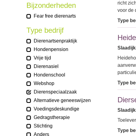
richt zi
Bijzonderheden
voor de 
Fear free dierenarts
Type bed
Type bedrijf
Heide
Dierenartsenpraktijk
Slaadijk
Hondenpension
Vrije tijd
Heidehof
aanverwa
Dierenasiel
particul
Hondenschool
Type bed
Webshop
Dierenspeciaalzaak
Diers
Alternatieve geneeswijzen
Voedingsdeskundige
Slaadijk
Gedragstherapie
Toelever
Stichting
Type bed
Anders