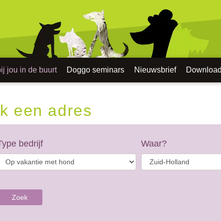
j jou in de buurt
Doggo seminars
Nieuwsbrief
Downloa
k een adres
Type bedrijf
Waar?
Zoek