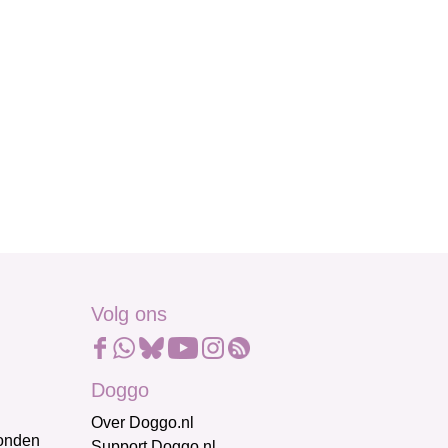
Volg ons
Doggo
Over Doggo.nl
honden
Support Doggo.nl