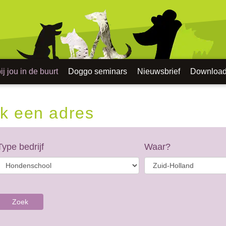
j jou in de buurt
Doggo seminars
Nieuwsbrief
Downloa
k een adres
Type bedrijf
Waar?
Zoek