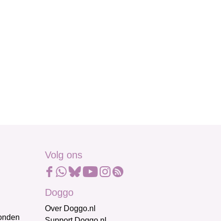
Volg ons
Doggo
Over Doggo.nl
honden
Support Doggo.nl