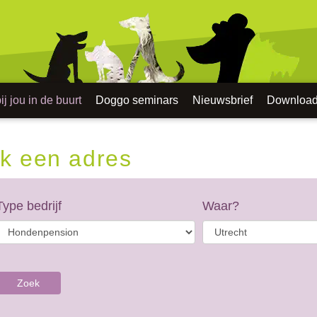
j jou in de buurt
Doggo seminars
Nieuwsbrief
Downloa
k een adres
Type bedrijf
Waar?
Zoek