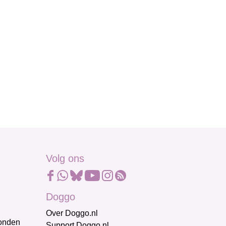
Volg ons
Doggo
Over Doggo.nl
honden
Support Doggo.nl