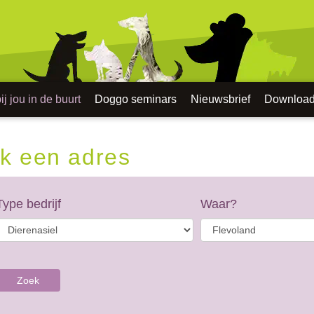
j jou in de buurt
Doggo seminars
Nieuwsbrief
Downloa
k een adres
Type bedrijf
Waar?
Zoek