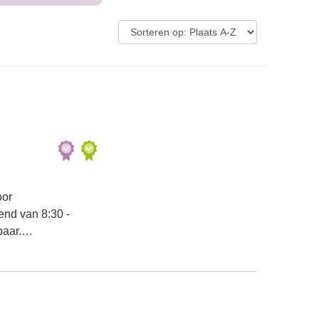
oor
end van 8:30 -
kbaar.…