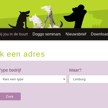
j jou in de buurt
Doggo seminars
Nieuwsbrief
Downloa
k een adres
Type bedrijf
Waar?
Zoek