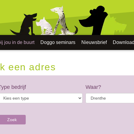
j jou in de buurt
Doggo seminars
Nieuwsbrief
Downloa
k een adres
Type bedrijf
Waar?
Zoek