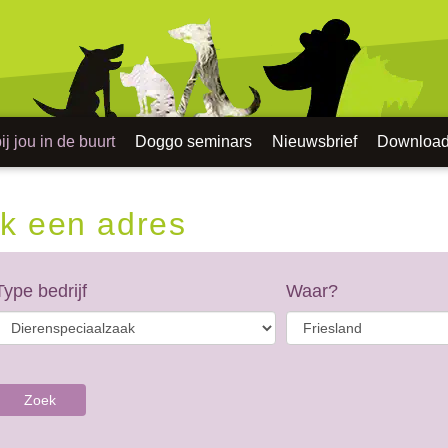
j jou in de buurt
Doggo seminars
Nieuwsbrief
Downloa
k een adres
Type bedrijf
Waar?
Zoek