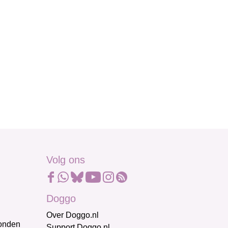
Volg ons
Doggo
Over Doggo.nl
honden
Support Doggo.nl