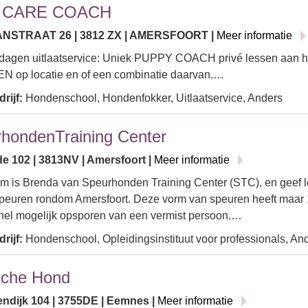
 CARE COACH
NSTRAAT 26 | 3812 ZX | AMERSFOORT |
Meer informatie
 dagen uitlaatservice: Uniek PUPPY COACH privé lessen aan 
 op locatie en of een combinatie daarvan.…
rijf:
Hondenschool, Hondenfokker, Uitlaatservice, Anders
hondenTraining Center
de 102 | 3813NV | Amersfoort |
Meer informatie
m is Brenda van Speurhonden Training Center (STC), en geef l
speuren rondom Amersfoort. Deze vorm van speuren heeft maar 
nel mogelijk opsporen van een vermist persoon.…
rijf:
Hondenschool, Opleidingsinstituut voor professionals, An
sche Hond
ndijk 104 | 3755DE | Eemnes |
Meer informatie