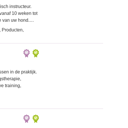
ch instructeur.
vanaf 10 weken tot
ie van uw hond.…
 Producten,
sen in de praktijk.
gstherapie,
e training,