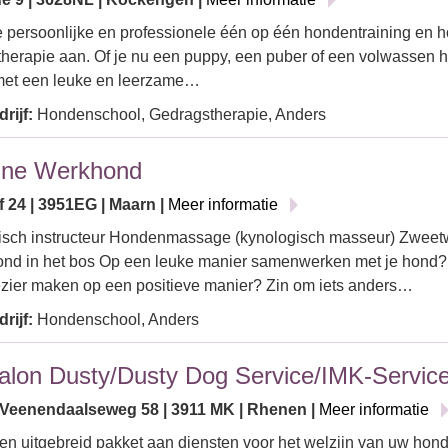
je persoonlijke en professionele één op één hondentraining en 
herapie aan. Of je nu een puppy, een puber of een volwassen ho
met een leuke en leerzame…
rijf:
Hondenschool, Gedragstherapie, Anders
jne Werkhond
f 24 | 3951EG | Maarn |
Meer informatie
sch instructeur Hondenmassage (kynologisch masseur) Zweetwe
ond in het bos Op een leuke manier samenwerken met je hond
zier maken op een positieve manier? Zin om iets anders…
rijf:
Hondenschool, Anders
alon Dusty/Dusty Dog Service/IMK-Servic
Veenendaalseweg 58 | 3911 MK | Rhenen |
Meer informatie
een uitgebreid pakket aan diensten voor het welzijn van uw ho