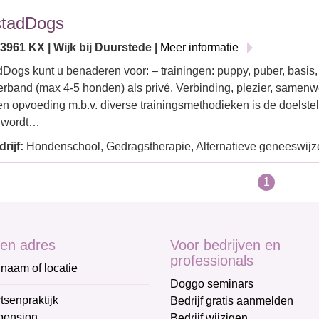
stadDogs
| 3961 KX | Wijk bij Duurstede |
Meer informatie
Dogs kunt u benaderen voor: – trainingen: puppy, puber, basis, 
rband (max 4-5 honden) als privé. Verbinding, plezier, samenw
en opvoeding m.b.v. diverse trainingsmethodieken is de doelstell
 wordt…
rijf:
Hondenschool, Gedragstherapie, Alternatieve geneeswijze
1
en adres
Voor bedrijven en
professionals
naam of locatie
Doggo seminars
tsenpraktijk
Bedrijf gratis aanmelden
pension
Bedrijf wijzigen