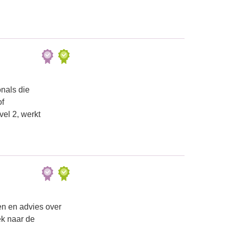
nals die
of
vel 2, werkt
en en advies over
ek naar de