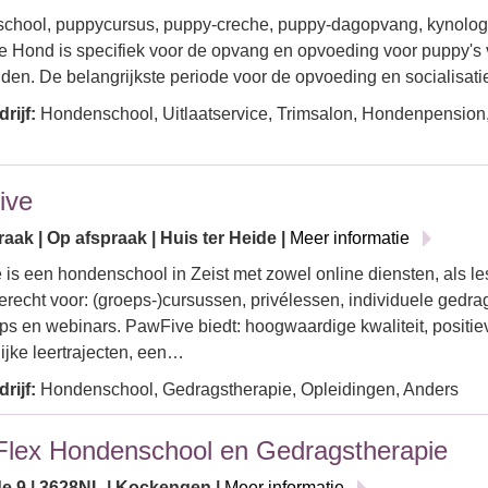
hool, puppycursus, puppy-creche, puppy-dagopvang, kynologis
 Hond is specifiek voor de opvang en opvoeding voor puppy's 
en. De belangrijkste periode voor de opvoeding en socialisat
rijf:
Hondenschool, Uitlaatservice, Trimsalon, Hondenpension,
ive
aak | Op afspraak | Huis ter Heide |
Meer informatie
is een hondenschool in Zeist met zowel online diensten, als les
terecht voor: (groeps-)cursussen, privélessen, individuele gedra
s en webinars. PawFive biedt: hoogwaardige kwaliteit, positiev
ijke leertrajecten, een…
rijf:
Hondenschool, Gedragstherapie, Opleidingen, Anders
lex Hondenschool en Gedragstherapie
e 9 | 3628NL | Kockengen |
Meer informatie