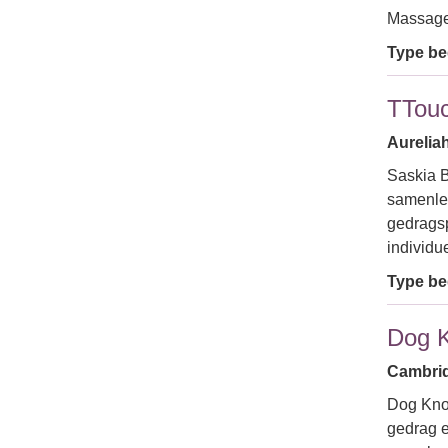
Massage 
Type bed
TTou
Aureliah
Saskia B
samenlev
gedragsp
individu
Type bed
Dog 
Cambrid
Dog Know
gedrag e