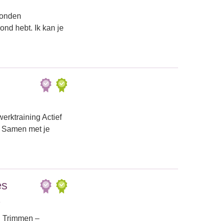
honden
nd hebt. Ik kan je
rktraining Actief
? Samen met je
es
nd Trimmen –