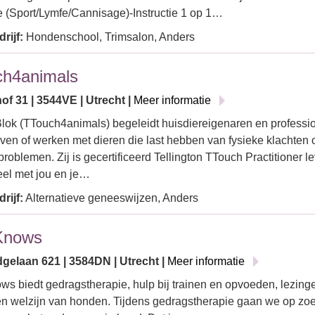
(Sport/Lymfe/Cannisage)-Instructie 1 op 1…
rijf:
Hondenschool, Trimsalon, Anders
ch4animals
of 31 | 3544VE | Utrecht |
Meer informatie
lok (TTouch4animals) begeleidt huisdiereigenaren en professio
en of werken met dieren die last hebben van fysieke klachten 
roblemen. Zij is gecertificeerd Tellington TTouch Practitioner le
eel met jou en je…
rijf:
Alternatieve geneeswijzen, Anders
Knows
gelaan 621 | 3584DN | Utrecht |
Meer informatie
s biedt gedragstherapie, hulp bij trainen en opvoeden, lezing
n welzijn van honden. Tijdens gedragstherapie gaan we op zo