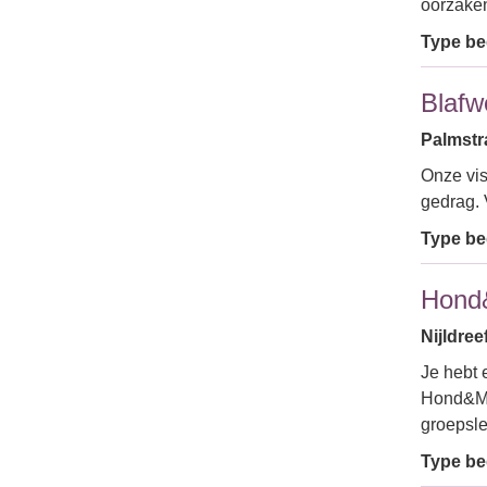
oorzaken
Type bed
Blafw
Palmstra
Onze vis
gedrag. 
Type bed
Hond
Nijldree
Je hebt 
Hond&Mee
groepsl
Type bed