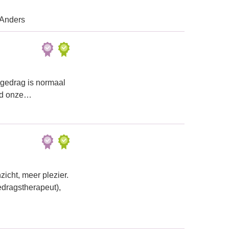
 Anders
t gedrag is normaal
ond onze…
icht, meer plezier.
edragstherapeut),