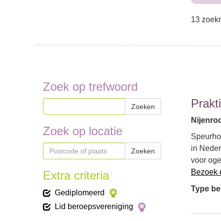
13 zoekr
Zoek op trefwoord
Prakt
Zoeken
Nijenrod
Zoek op locatie
Speurhon
in Neder
Zoeken
voor oge
Bezoek 
Extra criteria
Type bed
Gediplomeerd
Lid beroepsvereniging