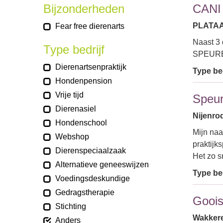
Bijzonderheden
CANI
PLATAA
Fear free dierenarts
Naast 3
Type bedrijf
SPEUREN
Dierenartsenpraktijk
Type bed
Hondenpension
Vrije tijd
Speur
Dierenasiel
Nijenro
Hondenschool
Mijn naa
Webshop
praktijk
Dierenspeciaalzaak
Het zo s
Alternatieve geneeswijzen
Type bed
Voedingsdeskundige
Gedragstherapie
Gooi
Stichting
Wakkere
Anders