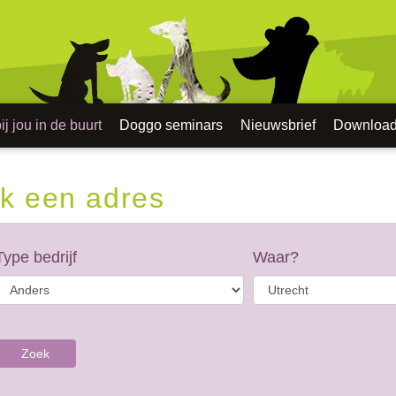
j jou in de buurt
Doggo seminars
Nieuwsbrief
Downloa
k een adres
Type bedrijf
Waar?
Zoek