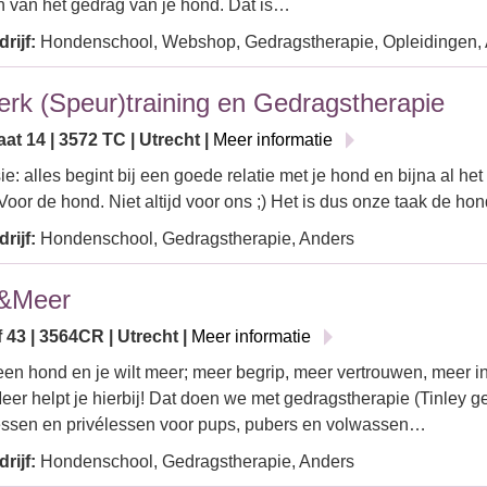
 van het gedrag van je hond. Dat is…
rijf:
Hondenschool, Webshop, Gedragstherapie, Opleidingen,
erk (Speur)training en Gedragstherapie
at 14 | 3572 TC | Utrecht |
Meer informatie
ie: alles begint bij een goede relatie met je hond en bijna al he
Voor de hond. Niet altijd voor ons ;) Het is dus onze taak de h
rijf:
Hondenschool, Gedragstherapie, Anders
&Meer
f 43 | 3564CR | Utrecht |
Meer informatie
een hond en je wilt meer; meer begrip, meer vertrouwen, meer inz
r helpt je hierbij! Dat doen we met gedragstherapie (Tinley g
essen en privélessen voor pups, pubers en volwassen…
rijf:
Hondenschool, Gedragstherapie, Anders