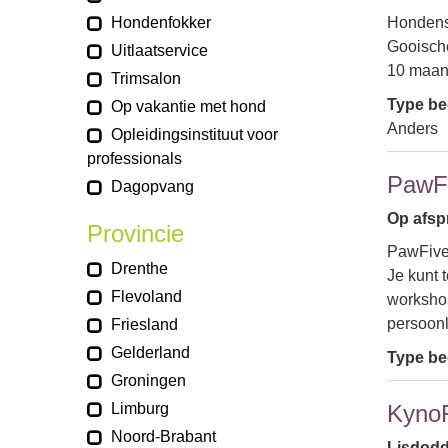
Hondenfokker
Hondensc
Gooische
Uitlaatservice
10 maand
Trimsalon
Type bed
Op vakantie met hond
Anders
Opleidingsinstituut voor
professionals
PawF
Dagopvang
Op afspr
Provincie
PawFive 
Drenthe
Je kunt 
Flevoland
workshop
persoonl
Friesland
Gelderland
Type bed
Groningen
Limburg
KynoF
Noord-Brabant
Lisdodd