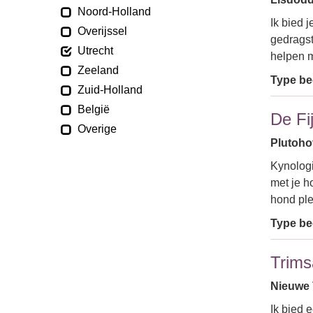
Noord-Holland
Ik bied 
Overijssel
gedragst
Utrecht
helpen 
Zeeland
Type bed
Zuid-Holland
België
De Fi
Overige
Plutoho
Kynologi
met je h
hond ple
Type bed
Trims
Nieuwe 
Ik bied 