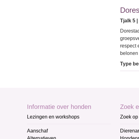
Dore
Tjalk 5 
Dorestad
groepsve
respect 
belonen
Type bed
Informatie over honden
Zoek e
Lezingen en workshops
Zoek op 
Aanschaf
Dierenar
Alternatieven
Honden