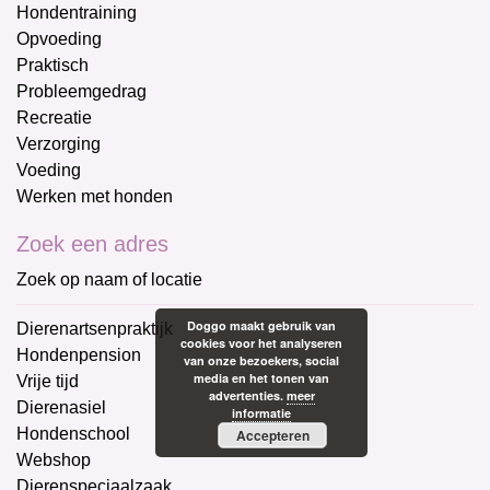
Hondentraining
Opvoeding
Praktisch
Probleemgedrag
Recreatie
Verzorging
Voeding
Werken met honden
Zoek een adres
Zoek op naam of locatie
Doggo maakt gebruik van
Dierenartsenpraktijk
cookies voor het analyseren
Hondenpension
van onze bezoekers, social
media en het tonen van
Vrije tijd
advertenties.
meer
Dierenasiel
informatie
Hondenschool
Accepteren
Webshop
Dierenspeciaalzaak