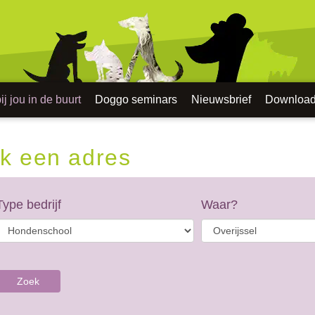
j jou in de buurt
Doggo seminars
Nieuwsbrief
Downloa
k een adres
Type bedrijf
Waar?
Zoek