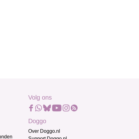
Volg ons
Doggo
Over Doggo.nl
honden
Support Doggo.nl