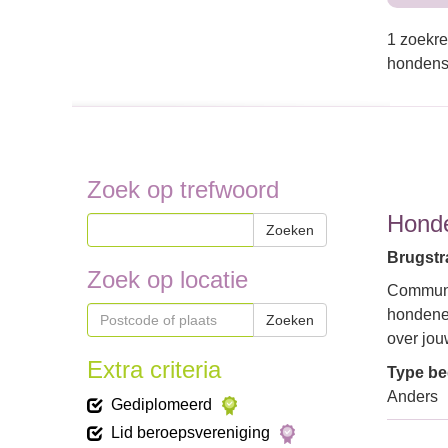
1 zoekre
hondensc
Zoek op trefwoord
Hond
Zoeken
Brugstra
Zoek op locatie
Communi
hondenei
Zoeken
over jou
Extra criteria
Type bed
Anders
Gediplomeerd
Lid beroepsvereniging