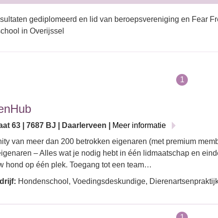
sultaten gediplomeerd en lid van beroepsvereniging en Fear Fr
hool in Overijssel
1
enHub
at 63 | 7687 BJ | Daarlerveen |
Meer informatie
ty van meer dan 200 betrokken eigenaren (met premium memb
genaren – Alles wat je nodig hebt in één lidmaatschap en einde
w hond op één plek. Toegang tot een team…
rijf:
Hondenschool, Voedingsdeskundige, Dierenartsenpraktijk
1