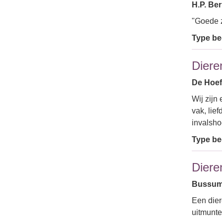
H.P. Be
"Goede z
Type bed
Diere
De Hoefs
Wij zijn
vak, lie
invalsh
Type bed
Diere
Bussume
Een dier
uitmunte