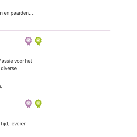
ren en paarden.…
Passie voor het
 diverse
,
ijd, leveren