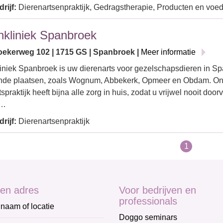
rijf:
Dierenartsenpraktijk, Gedragstherapie, Producten en voe
nkliniek Spanbroek
ekerweg 102 | 1715 GS | Spanbroek |
Meer informatie
iniek Spanbroek is uw dierenarts voor gezelschapsdieren in S
nde plaatsen, zoals Wognum, Abbekerk, Opmeer en Obdam. O
spraktijk heeft bijna alle zorg in huis, zodat u vrijwel nooit doo
.…
rijf:
Dierenartsenpraktijk
1
en adres
Voor bedrijven en
professionals
naam of locatie
Doggo seminars