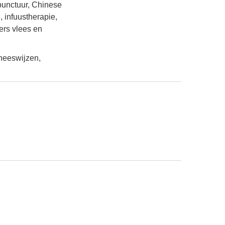
punctuur, Chinese
, infuustherapie,
ers vlees en
eneeswijzen,