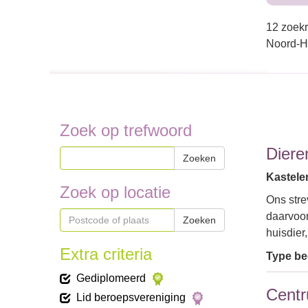
12 zoekr
Noord-H
Zoek op trefwoord
Diere
Zoeken
Kastele
Zoek op locatie
Ons stre
daarvoor
Zoeken
huisdie
Extra criteria
Type bed
Gediplomeerd
Centr
Lid beroepsvereniging