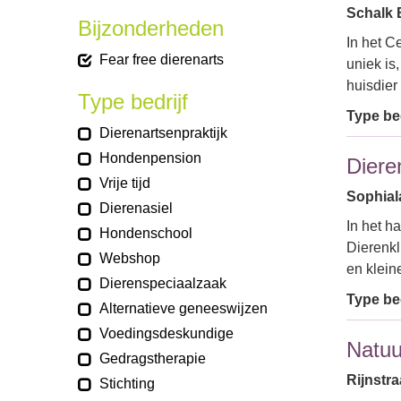
Schalk 
Bijzonderheden
In het C
Fear free dierenarts
uniek is
huisdier
Type bedrijf
Type bed
Dierenartsenpraktijk
Hondenpension
Diere
Vrije tijd
Sophial
Dierenasiel
In het h
Hondenschool
Dierenkl
Webshop
en klein
Dierenspeciaalzaak
Type bed
Alternatieve geneeswijzen
Voedingsdeskundige
Natuu
Gedragstherapie
Rijnstr
Stichting