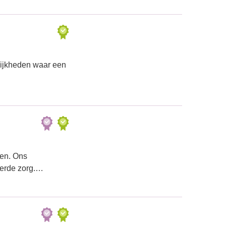
lijkheden waar een
ren. Ons
eerde zorg.…