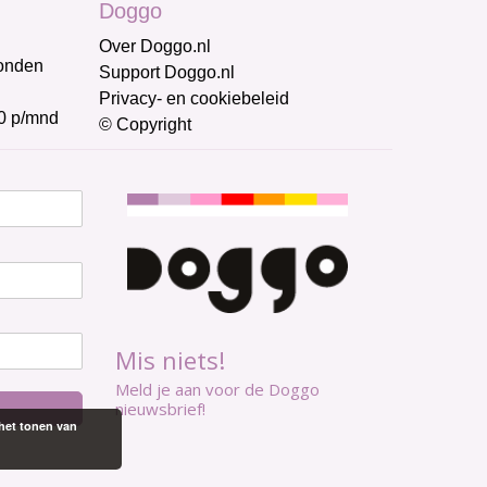
Doggo
Over Doggo.nl
honden
Support Doggo.nl
Privacy- en cookiebeleid
0 p/mnd
© Copyright
Mis niets!
Meld je aan voor de Doggo
nieuwsbrief!
het tonen van