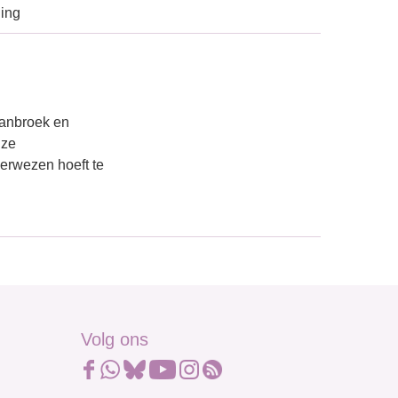
ding
panbroek en
nze
rverwezen hoeft te
Volg ons