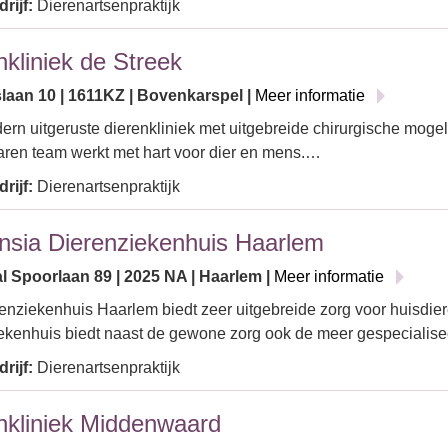
rijf:
Dierenartsenpraktijk
nkliniek de Streek
slaan 10 | 1611KZ | Bovenkarspel |
Meer informatie
rn uitgeruste dierenkliniek met uitgebreide chirurgische moge
aren team werkt met hart voor dier en mens.…
rijf:
Dierenartsenpraktijk
nsia Dierenziekenhuis Haarlem
l Spoorlaan 89 | 2025 NA | Haarlem |
Meer informatie
enziekenhuis Haarlem biedt zeer uitgebreide zorg voor huisdie
ekenhuis biedt naast de gewone zorg ook de meer gespecialis
rijf:
Dierenartsenpraktijk
nkliniek Middenwaard