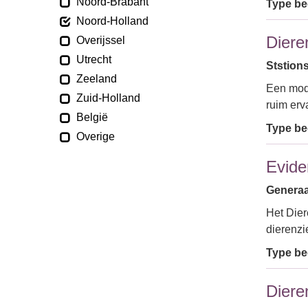
Noord-Brabant
Type bed
Noord-Holland
Diere
Overijssel
Utrecht
Ststion
Zeeland
Een mode
Zuid-Holland
ruim erv
België
Type bed
Overige
Evide
Generaa
Het Dier
dierenzi
Type bed
Diere