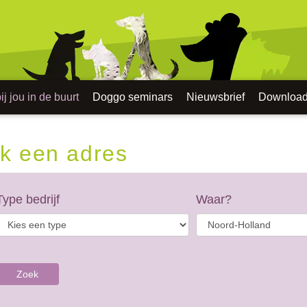
j jou in de buurt
Doggo seminars
Nieuwsbrief
Downloa
k een adres
Type bedrijf
Waar?
Zoek