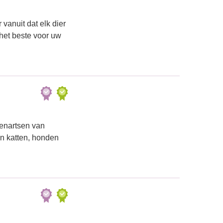
vanuit dat elk dier
het beste voor uw
renartsen van
an katten, honden