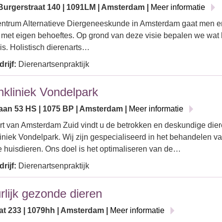
Burgerstraat 140 | 1091LM | Amsterdam |
Meer informatie
entrum Alternatieve Diergeneeskunde in Amsterdam gaat men er 
, met eigen behoeftes. Op grond van deze visie bepalen we wat 
 is. Holistisch dierenarts…
rijf:
Dierenartsenpraktijk
nkliniek Vondelpark
aan 53 HS | 1075 BP | Amsterdam |
Meer informatie
art van Amsterdam Zuid vindt u de betrokken en deskundige die
iniek Vondelpark. Wij zijn gespecialiseerd in het behandelen v
e huisdieren. Ons doel is het optimaliseren van de…
rijf:
Dierenartsenpraktijk
rlijk gezonde dieren
aat 233 | 1079hh | Amsterdam |
Meer informatie