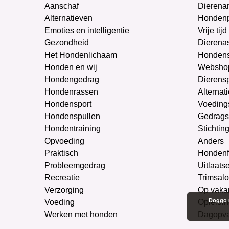
Aanschaf
Dierenar
Alternatieven
Honden
Emoties en intelligentie
Vrije tijd
Gezondheid
Dierenas
Het Hondenlichaam
Hondens
Honden en wij
Websho
Hondengedrag
Dierens
Hondenrassen
Alternat
Hondensport
Voeding
Hondenspullen
Gedrags
Hondentraining
Stichtin
Opvoeding
Anders
Praktisch
Hondenf
Probleemgedrag
Uitlaats
Recreatie
Trimsal
Verzorging
Op vaka
Doggo m
Voeding
Opleidin
Werken met honden
Dagopv