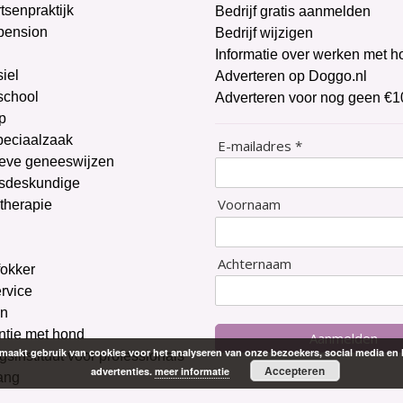
tsenpraktijk
Bedrijf gratis aanmelden
pension
Bedrijf wijzigen
Informatie over werken met 
iel
Adverteren op Doggo.nl
chool
Adverteren voor nog geen €1
p
peciaalzaak
E-mailadres *
ieve geneeswijzen
sdeskundige
Voornaam
therapie
g
Achternaam
okker
ervice
on
ntie met hond
Aanmelden
aakt gebruik van cookies voor het analyseren van onze bezoekers, social media en 
gsinstituut voor professionals
Accepteren
advertenties.
meer informatie
ang