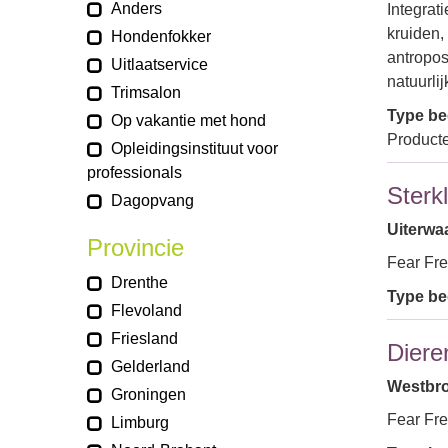
Anders
Integrat
kruiden,
Hondenfokker
antropos
Uitlaatservice
natuurli
Trimsalon
Type bed
Op vakantie met hond
Product
Opleidingsinstituut voor
professionals
Sterk
Dagopvang
Uiterwa
Provincie
Fear Fre
Drenthe
Type bed
Flevoland
Friesland
Diere
Gelderland
Westbro
Groningen
Fear Fre
Limburg