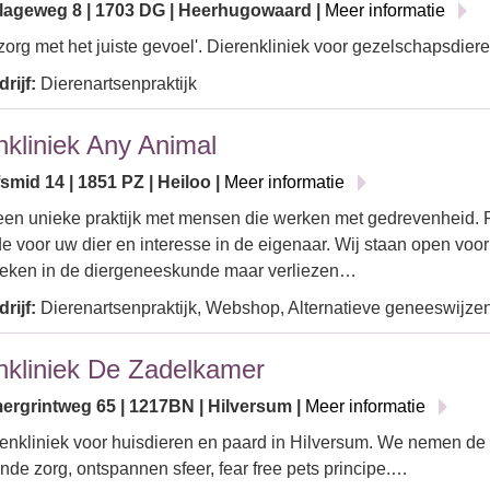
rlageweg 8 | 1703 DG | Heerhugowaard |
Meer informatie
org met het juiste gevoel'. Dierenkliniek voor gezelschapsdie
rijf:
Dierenartsenpraktijk
nkliniek Any Animal
mid 14 | 1851 PZ | Heiloo |
Meer informatie
 een unieke praktijk met mensen die werken met gedrevenheid. 
fde voor uw dier en interesse in de eigenaar. Wij staan open voor
oeken in de diergeneeskunde maar verliezen…
rijf:
Dierenartsenpraktijk, Webshop, Alternatieve geneeswijzen
nkliniek De Zadelkamer
rgrintweg 65 | 1217BN | Hilversum |
Meer informatie
enkliniek voor huisdieren en paard in Hilversum. We nemen de T
nde zorg, ontspannen sfeer, fear free pets principe.…