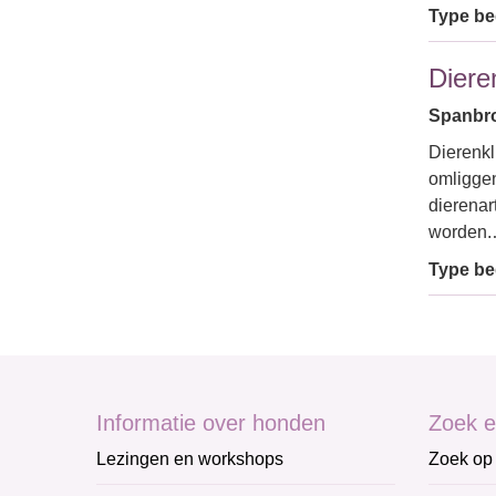
Type bed
Diere
Spanbro
Dierenkl
omligge
dierenart
worden
Type bed
Informatie over honden
Zoek e
Lezingen en workshops
Zoek op 