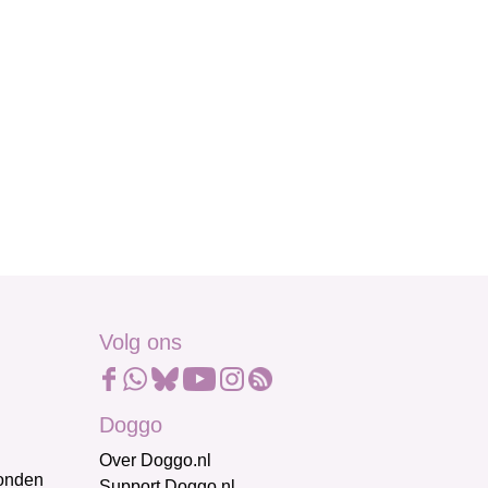
Volg ons
Doggo
Over Doggo.nl
honden
Support Doggo.nl