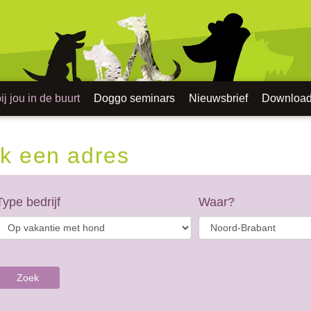
j jou in de buurt
Doggo seminars
Nieuwsbrief
Downloa
k een adres
Type bedrijf
Waar?
Zoek