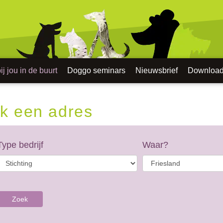
j jou in de buurt
Doggo seminars
Nieuwsbrief
Downloa
k een adres
Type bedrijf
Waar?
Zoek