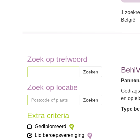
1 zoekre
België
Zoek op trefwoord
BehiV
Zoeken
Pannenst
Zoek op locatie
Gedragsd
en oplei
Zoeken
Type bed
Extra criteria
Gediplomeerd
Lid beroepsvereniging