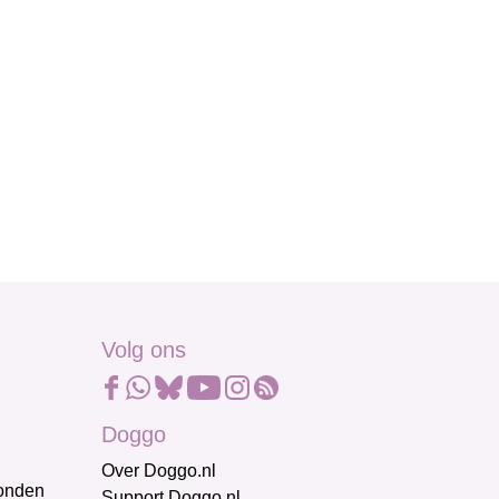
Volg ons
Doggo
Over Doggo.nl
honden
Support Doggo.nl