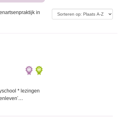
enartsenpraktijk in
yschool * lezingen
denleven'…