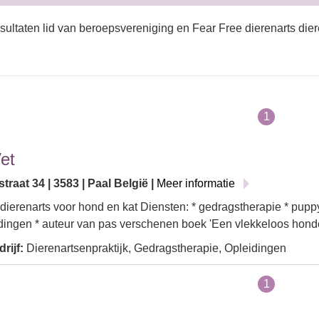
sultaten lid van beroepsvereniging en Fear Free dierenarts dier
1
et
raat 34 | 3583 | Paal België |
Meer informatie
ierenarts voor hond en kat Diensten: * gedragstherapie * pupp
dingen * auteur van pas verschenen boek 'Een vlekkeloos hon
rijf:
Dierenartsenpraktijk, Gedragstherapie, Opleidingen
1