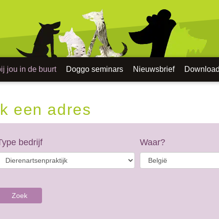
j jou in de buurt
Doggo seminars
Nieuwsbrief
Downloa
k een adres
Type bedrijf
Waar?
Zoek