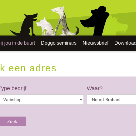
j jou in de buurt
Doggo seminars
Nieuwsbrief
Downloa
k een adres
Type bedrijf
Waar?
Zoek