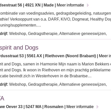
dsestraat 56 | 4921 XN | Made |
Meer informatie
combinatie van voedingsadvies, gedragsbegeleiding, natuurge
hie! Verkooppunt van o.a. DARF, KIVO, Dogmeat, Healthy Dog 
euning/supplementen.…
rijf:
Webshop, Gedragstherapie, Alternatieve geneeswijzen,
pirit and Dogs
rdusstraat 53 | 5561 AX | Riethoven (Noord Brabant) |
Meer i
it and Dogs, samen in Harmonie Mijn naam is Marion Bekkers
it and Dogs. Ik woon in Riethoven en mijn prachtig prikkelar
ocatie bevindt zich in Westerhoven in de Brabantse…
rijf:
Webshop, Gedragstherapie, Alternatieve geneeswijzen,
TA
we Oever 33 | 5247 MA | Rosmalen |
Meer informatie