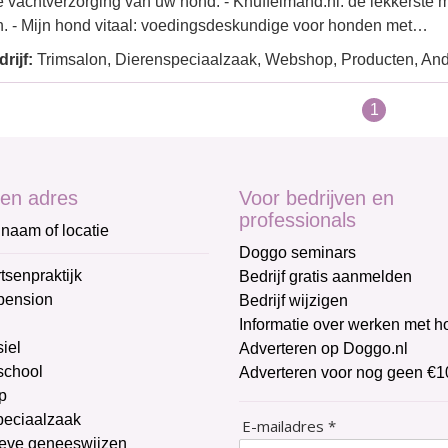
 vachtverzorging van uw hond. - Knuffelmand.nl: de lekkerste
n. - Mijn hond vitaal: voedingsdeskundige voor honden met…
rijf:
Trimsalon, Dierenspeciaalzaak, Webshop, Producten, An
1
en adres
Voor bedrijven en
professionals
naam of locatie
Doggo seminars
tsenpraktijk
Bedrijf gratis aanmelden
pension
Bedrijf wijzigen
Informatie over werken met 
iel
Adverteren op Doggo.nl
chool
Adverteren voor nog geen €1
p
peciaalzaak
E-mailadres *
ieve geneeswijzen