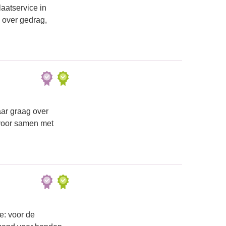
aatservice in
 over gedrag,
aar graag over
rvoor samen met
e: voor de