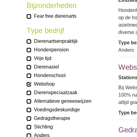
Eindses
Bijzonderheden
HondenC
Fear free dierenarts
op de ho
asielme
Type bedrijf
diverse
Dierenartsenpraktijk
Type bed
Hondenpension
Anders
Vrije tijd
Webs
Dierenasiel
Hondenschool
Stations
Webshop
Bij Webs
Dierenspeciaalzaak
100% nat
Alternatieve geneeswijzen
altijd g
Voedingsdeskundige
Type bed
Gedragstherapie
Stichting
Gedra
Anders