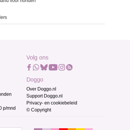
 mand voor honden
ders
Volg ons
Doggo
Over Doggo.nl
honden
Support Doggo.nl
Privacy- en cookiebeleid
0 p/mnd
© Copyright