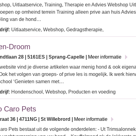
op, Uitlaatservice, Training, Therapie en Advies Webshop Uitl
roepen op omheind terrein Training alleen prive aan huis Advies
eling van de hond…
rijf:
Uitlaatservice, Webshop, Gedragstherapie,
en-Droom
dtlaan 28 | 5161ES | Sprang-Capelle |
Meer informatie
website vind je diverse artikelen waar menig hond & ook eigen
Ook het volgen van groeps- of prive les is mogelijk. Ik werk hie
chool ‘Genieten samen met…
rijf:
Hondenschool, Webshop, Producten en voeding
 Caro Pets
aat 36 | 4711NG | St Willebrord |
Meer informatie
ro Pets bestaat uit de volgende onderdelen: - Ut Trimsalonnek