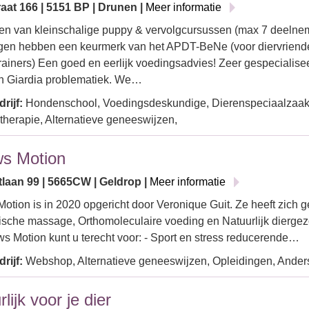
aat 166 | 5151 BP | Drunen |
Meer informatie
en van kleinschalige puppy & vervolgcursussen (max 7 deelne
gen hebben een keurmerk van het APDT-BeNe (voor diervriende
ainers) Een goed en eerlijk voedingsadvies! Zeer gespecialiseer
en Giardia problematiek. We…
rijf:
Hondenschool, Voedingsdeskundige, Dierenspeciaalzaa
herapie, Alternatieve geneeswijzen,
s Motion
tlaan 99 | 5665CW | Geldrop |
Meer informatie
otion is in 2020 opgericht door Veronique Guit. Ze heeft zich g
sche massage, Orthomoleculaire voeding en Natuurlijk dierge
ws Motion kunt u terecht voor: - Sport en stress reducerende…
rijf:
Webshop, Alternatieve geneeswijzen, Opleidingen, Ander
lijk voor je dier