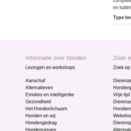
complete
en katte
Type bed
Informatie over honden
Zoek e
Lezingen en workshops
Zoek op 
Aanschaf
Dierenar
Alternatieven
Honden
Emoties en intelligentie
Vrije tijd
Gezondheid
Dierenas
Het Hondenlichaam
Hondens
Honden en wij
Websho
Hondengedrag
Dierens
Hondenrassen
Alternat