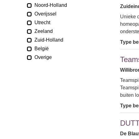
Noord-Holland
Zuidein
Overijssel
Unieke 
Utrecht
homeopat
Zeeland
onderst
Zuid-Holland
Type bed
België
Overige
Teams
Willibro
Teamspir
Teamspir
buiten l
Type bed
DUT
De Blau