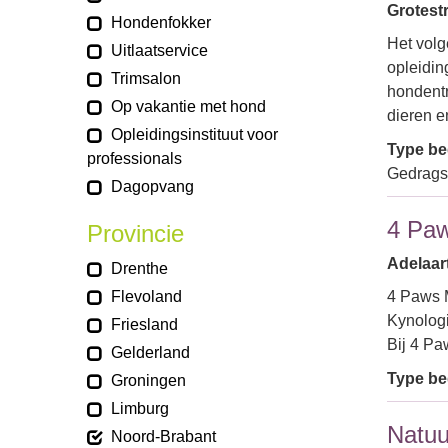
Grotestr
Hondenfokker
Het volg
Uitlaatservice
opleidin
Trimsalon
hondentr
Op vakantie met hond
dieren 
Opleidingsinstituut voor
Type bed
professionals
Gedragst
Dagopvang
4 Paw
Provincie
Adelaar
Drenthe
Flevoland
4 Paws M
Kynologi
Friesland
Bij 4 Pa
Gelderland
Type bed
Groningen
Limburg
Natuur
Noord-Brabant