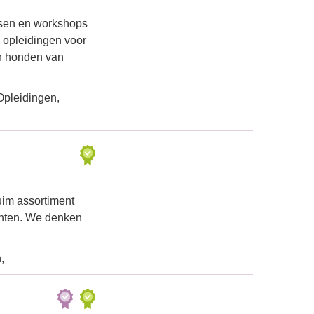
ssen en workshops
 opleidingen voor
n honden van
Opleidingen,
uim assortiment
enten. We denken
,