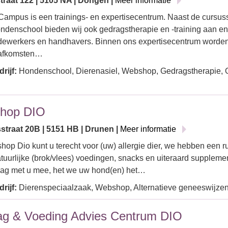
traat 122 | 5105 NA | Dongen |
Meer informatie
ampus is een trainings- en expertisecentrum. Naast de cursu
ndenschool bieden wij ook gedragstherapie en -training aan en
dewerkers en handhavers. Binnen ons expertisecentrum worde
 afkomsten…
rijf:
Hondenschool, Dierenasiel, Webshop, Gedragstherapie, 
hop DIO
straat 20B | 5151 HB | Drunen |
Meer informatie
hop Dio kunt u terecht voor (uw) allergie dier, we hebben een r
uurlijke (brok/vlees) voedingen, snacks en uiteraard supplem
raag met u mee, het we uw hond(en) het…
rijf:
Dierenspeciaalzaak, Webshop, Alternatieve geneeswijzen
g & Voeding Advies Centrum DIO