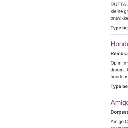
DUTTA-sh
kleine g
ontwikk
Type bed
Hond
Rembran
Op mijn 
droomt. 
hondens
Type bed
Amigo
Dorpsstr
Amigo Ca