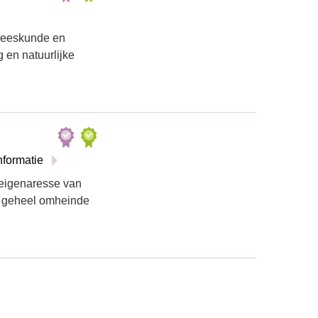
neeskunde en
en natuurlijke
nformatie
 eigenaresse van
me geheel omheinde