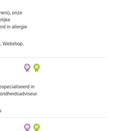
mers), onze
lijke
d in allergie
k, Webshop,
especialiseerd in
zondheidsadviseur.
s