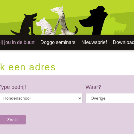
j jou in de buurt
Doggo seminars
Nieuwsbrief
Downloa
k een adres
Type bedrijf
Waar?
Zoek