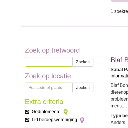
1 zoekre
Zoek op trefwoord
Blaf 
Zoeken
Sabal Pa
Zoek op locatie
informat
Blaf Bon
Zoeken
dierenop
probleem
Extra criteria
mens.…
Gediplomeerd
Type bed
Lid beroepsvereniging
Anders