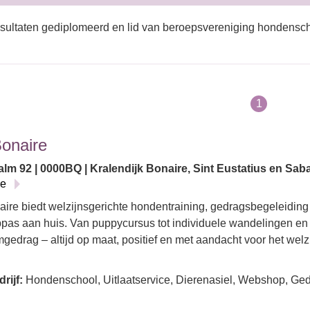
sultaten gediplomeerd en lid van beroepsvereniging hondensch
1
Bonaire
lm 92 | 0000BQ | Kralendijk Bonaire, Sint Eustatius en Saba
ie
aire biedt welzijnsgerichte hondentraining, gedragsbegeleiding
pas aan huis. Van puppycursus tot individuele wandelingen en 
gedrag – altijd op maat, positief en met aandacht voor het wel
rijf:
Hondenschool, Uitlaatservice, Dierenasiel, Webshop, Gedr