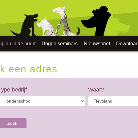
j jou in de buurt
Doggo seminars
Nieuwsbrief
Downloa
k een adres
Type bedrijf
Waar?
Zoek