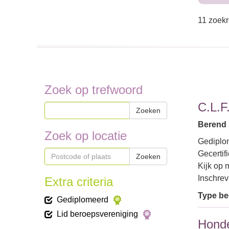
11 zoekr
Zoek op trefwoord
C.L.F
Zoeken
Berend 
Zoek op locatie
Gediplom
Gecertif
Zoeken
Kijk op 
Inschre
Extra criteria
Type bed
Gediplomeerd
Lid beroepsvereniging
Honde