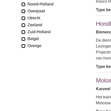
Risico 
Noord-Holland
Type bed
Overijssel
Utrecht
Hond
Zeeland
Zuid-Holland
Binnendi
België
De diens
Overige
Lezingen
Project
van hond
Type bed
Molos
Karveel 
Het trai
Molosser