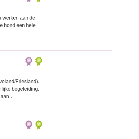
ou werken aan de
je hond een hele
oland/Friesland).
lijke begeleiding,
er aan…