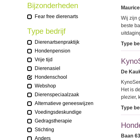
Bijzonderheden
Maurice 
Fear free dierenarts
Wij zijn
beste ba
Type bedrijf
uitdagi
Dierenartsenpraktijk
Type bed
Hondenpension
Vrije tijd
KynoS
Dierenasiel
De Kauk
Hondenschool
KynoServ
Webshop
Het is d
Dierenspeciaalzaak
plezier,
Alternatieve geneeswijzen
Type bed
Voedingsdeskundige
Gedragstherapie
Hond
Stichting
Baan 63 
Anders