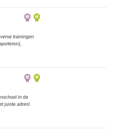
iverse trainingen
pporteren),
enschool in de
 juiste adres!