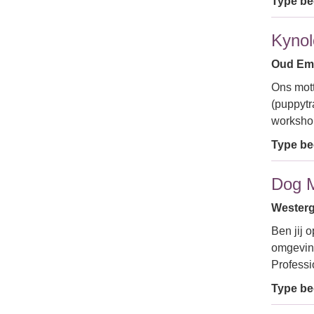
Type bed
Kynol
Oud Emm
Ons mott
(puppytr
worksho
Type bed
Dog 
Westerg
Ben jij 
omgeving
Profess
Type bed