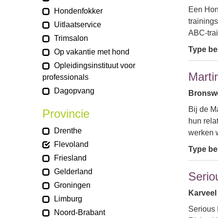
Een Hond
Hondenfokker
training
Uitlaatservice
ABC-tra
Trimsalon
Type bed
Op vakantie met hond
Opleidingsinstituut voor
Marti
professionals
Dagopvang
Bronswe
Bij de M
Provincie
hun rela
Drenthe
werken w
Flevoland
Type bed
Friesland
Gelderland
Serio
Groningen
Karveel 
Limburg
Serious 
Noord-Brabant