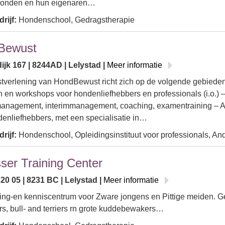
Honden en hun eigenaren…
rijf:
Hondenschool, Gedragstherapie
Bewust
jk 167 | 8244AD | Lelystad |
Meer informatie
tverlening van HondBewust richt zich op de volgende gebieden
 en workshops voor hondenliefhebbers en professionals (i.o.) 
management, interimmanagement, coaching, examentraining – A
enliefhebbers, met een specialisatie in…
rijf:
Hondenschool, Opleidingsinstituut voor professionals, An
ser Training Center
20 05 | 8231 BC | Lelystad |
Meer informatie
ning-en kenniscentrum voor Zware jongens en Pittige meiden. G
s, bull- and terriers rn grote kuddebewakers…