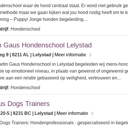
enschool waar de hond centraal staat. Er word niet gebruik g
smethode maar we gaan kijken wat jou hond nodig heeft om te k
ining – Puppy/ Jonge honden begeleiding…
rijf:
Hondenschool
n Gaus Hondenschool Lelystad
g 9 | 8211 AL | Lelystad |
Meer informatie
artin Gaus Hondenschool in Lelystad begeleiden wij mens-hond
tie op emotioneel niveau, in plaats van gewenst of ongewenst
e aan een relatie gebaseerd op veiligheid, vertrouwen en…
rijf:
Hondenschool
us Dogs Trainers
20-5 | 8231 BC | Lelystad |
Meer informatie
Dogs Trainers: Hondenprofessionals - gespecialiseerd in bege