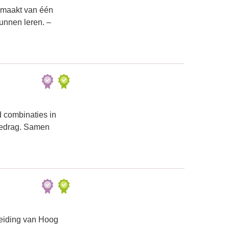
emaakt van één
unnen leren. –
 combinaties in
 gedrag. Samen
leiding van Hoog