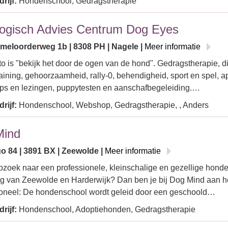
rijf:
Hondenschool, Gedragstherapie
ogisch Advies Centrum Dog Eyes
eloorderweg 1b | 8308 PH | Nagele |
Meer informatie
o is "bekijk het door de ogen van de hond". Gedragstherapie, d
aining, gehoorzaamheid, rally-0, behendigheid, sport en spel, a
ps en lezingen, puppytesten en aanschafbegeleiding.…
rijf:
Hondenschool, Webshop, Gedragstherapie, , Anders
Mind
o 84 | 3891 BX | Zeewolde |
Meer informatie
opzoek naar een professionele, kleinschalige en gezellige hond
 van Zeewolde en Harderwijk? Dan ben je bij Dog Mind aan het
ioneel: De hondenschool wordt geleid door een geschoold…
rijf:
Hondenschool, Adoptiehonden, Gedragstherapie