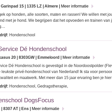
Garinpad 15 | 1335 LZ | Almere |
Meer informatie
 gek op honden, alle soorten, maten en rassen! We willen met j
nd met je hond. We begrijpen dat het opvoeden en trainen van 
ng…
rijf:
Hondenschool
ervice Dé Hondenschool
asus 20 | 8303GW | Emmeloord |
Meer informatie
ice Dé Hondenschool is gevestigd in de Noordoostpolder (Flev
e leukste privé-hondenschool van Nederland! Ik sta voor persoon
 kwaliteit en maatwerk. Met meer dan 15 jaar ervaring ben je hi
rijf:
Hondenschool, Gedragstherapie,
enschool DogsFocus
| 8307 AT | Ens |
Meer informatie