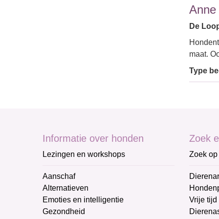
Anne
De Loop
Hondentr
maat. Oo
Type bed
Informatie over honden
Zoek e
Lezingen en workshops
Zoek op 
Aanschaf
Dierenar
Alternatieven
Honden
Emoties en intelligentie
Vrije tijd
Gezondheid
Dierenas