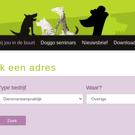
j jou in de buurt
Doggo seminars
Nieuwsbrief
Downloa
k een adres
Type bedrijf
Waar?
Zoek