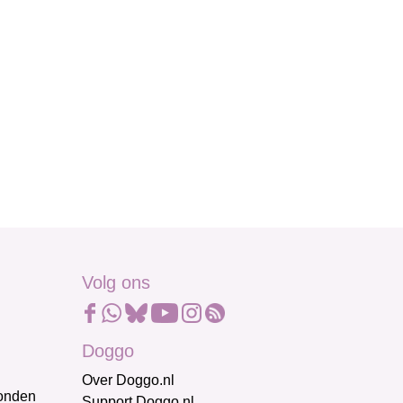
Volg ons
Doggo
Over Doggo.nl
honden
Support Doggo.nl